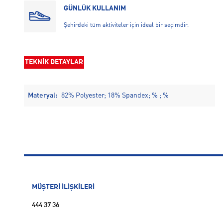
GÜNLÜK KULLANIM
Şehirdeki tüm aktiviteler için ideal bir seçimdir.
TEKNİK DETAYLAR
Materyal:
82% Polyester; 18% Spandex; % ; %
MÜŞTERİ İLİŞKİLERİ
444 37 36