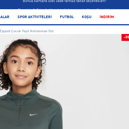
Siparişin 1-3 iş günü içerisinde kargoya teslim edilecektir.
Bonus kartlara özel vade farksız taksit seçenekleri!
ALAR
SPOR AKTİVİTELERİ
FUTBOL
KOŞU
İNDİRİM
Siparişin 1-3 iş günü içerisinde kargoya teslim edilecektir.
 Zipped Çocuk Yeşil Antrenman Üst
Bonus kartlara özel vade farksız taksit seçenekleri!
-3