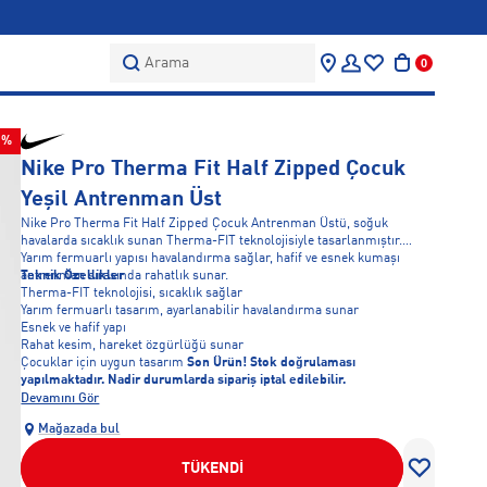
Arama
0
0%
Nike Pro Therma Fit Half Zipped Çocuk
Yeşil Antrenman Üst
Nike Pro Therma Fit Half Zipped Çocuk Antrenman Üstü, soğuk
havalarda sıcaklık sunan Therma-FIT teknolojisiyle tasarlanmıştır.
Yarım fermuarlı yapısı havalandırma sağlar, hafif ve esnek kumaşı
antrenman sırasında rahatlık sunar.
Teknik Özellikler
Therma-FIT teknolojisi, sıcaklık sağlar
Yarım fermuarlı tasarım, ayarlanabilir havalandırma sunar
Esnek ve hafif yapı
Rahat kesim, hareket özgürlüğü sunar
Çocuklar için uygun tasarım
Son Ürün! Stok doğrulaması
yapılmaktadır. Nadir durumlarda sipariş iptal edilebilir.
Devamını Gör
Mağazada bul
TÜKENDİ