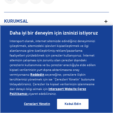
KURUMSAL
Daha iyi bir deneyim için izninizi istiyoruz
Hakkımızda
YARDIM
Intersport olarak, internet sitemizde edindiğiniz deneyiminizi
Mağazalarımız
iyileştirmek, sitemizdeki işlevleri kişiselleştirmek ve ilgi
alanlarınıza göre özelleştirilmiş reklam/pazarlama
Bilgi Toplumu Hizmetleri
Sipariş Takibi
faaliyetleri yürütebilmek için çerezler kullanıyoruz. İnternet
POPÜLER KOLEKSİYONLAR
sitemizin çalışması için zorunlu olan çerezler dışındaki
Gizlilik Politikası
İptal & İade
çerezlerin kullanımına ve bu çerezler aracılığıyla elde edilen
İşlem Rehberi
Sıkça Sorulan Sorular
kişisel verilerinizin yurt dışına aktarılmasına onay
Voleybol Milli Takım Formaları
vermiyorsanız
Reddedin
seçeneğine; çerezlere ilişkin
Kampanyalar
Yetkili Servis Listesi
New Balance 408
tercihlerinizi yönetmek için ise “Çerezleri Yönetin” butonuna
tıklayabilirsiniz. Çerezler ile kişisel verilerinizin işlenmesine
© Copyright INTERSPORT 2026
Çerez Politikası
Bize Ulaşın
Nike Initiator
dair detaylı bilgi almak için
Intersport Website Çerez
Üyelik Sözleşmesi
Gizlilik
Çerezler
Politikamızı
ziyaret edebilirsiniz.
Aydınlatma Metni
Hoka
GELİNCE HABER VER
GELİNCE HABER VER
Çerezleri Yönetin
Kabul Edin
Çerez Ayarları
On Cloudmonster