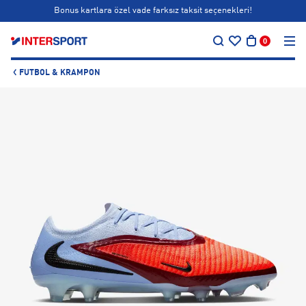
Bonus kartlara özel vade farksız taksit seçenekleri!
…
Siparişin 1-3 iş günü içerisinde kargoya teslim edilecektir.
0
Bonus kartlara özel vade farksız taksit seçenekleri!
FUTBOL & KRAMPON