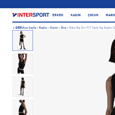
…
ERKEK
KADIN
ÇOCUK
MARK
GERİ
Ana Sayfa
Kadın
Giyim
Bra
Nike Np Dri-FIT Tank Gg Kadın S