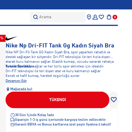
Arama
0
5%
Nike Np Dri-FIT Tank Gg Kadın Siyah Bra
Nike NP Dri-Fit Tank GG Kadın Siyah Bra, spor yaparken rahatlık ve
destek sağlayan bir sütyendir. Dri-FIT teknolojisi ile teri hızla dışarı
atarak kuru kalmanızı sağlar. Elastik kumaşı, vücudu sararak rahatça
hareket etmenizi sağlar ve her türlü spor aktivitesi için idealdir.
Teknik Özellikler
Dri-FIT teknolojisi ile teri dışarı atar ve kuru kalmanızı sağlar
Esnek ve hafif kumaş, hareket özgürlüğü sunar
Yüksek destek, spor sırasında rahatlık sağlar
Devamını Gör
Şık ve modern tasarım, her spor aktivitesine uyum sağlar
Mağazada bul
Dayanıklı malzeme ile uzun süreli kullanım sağlar
TÜKENDİ
30 Gün İçinde Kolay İade
Siparişin 1-3 iş günü içerisinde kargoya teslim edilecektir.
Garanti BBVA ve Bonus kartlarına özel peşin fiyatına 4 taksit!