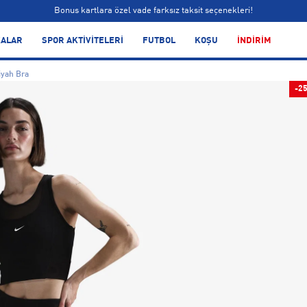
Bonus kartlara özel vade farksız taksit seçenekleri!
Siparişin 1-3 iş günü içerisinde kargoya teslim edilecektir.
ALAR
SPOR AKTİVİTELERİ
FUTBOL
KOŞU
İNDİRİM
Bonus kartlara özel vade farksız taksit seçenekleri!
iyah Bra
-2