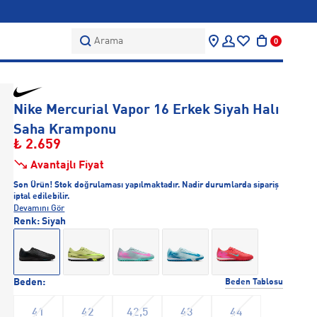
Arama
0
Nike Mercurial Vapor 16 Erkek Siyah Halı
Saha Kramponu
₺ 2.659
Avantajlı Fiyat
Son Ürün! Stok doğrulaması yapılmaktadır. Nadir durumlarda sipariş
iptal edilebilir.
Devamını Gör
Renk:
Siyah
Beden:
Beden Tablosu
41
42
42,5
43
44