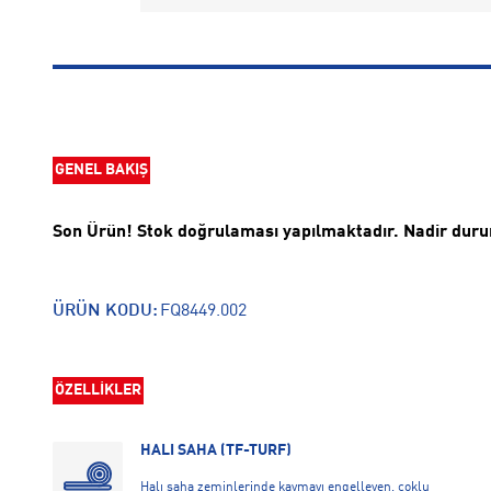
GENEL BAKIŞ
Son Ürün! Stok doğrulaması yapılmaktadır. Nadir duruml
ÜRÜN KODU:
FQ8449.002
ÖZELLİKLER
HALI SAHA (TF-TURF)
Halı saha zeminlerinde kaymayı engelleyen, çoklu