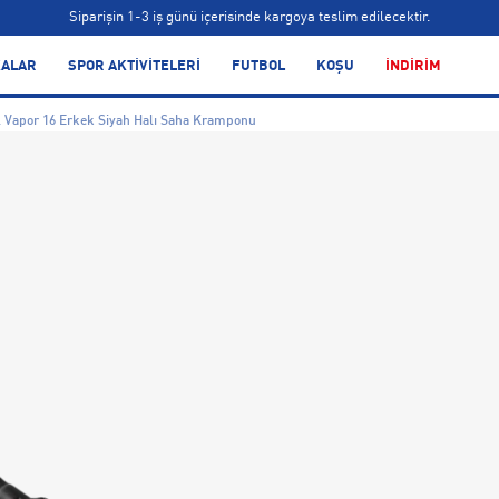
Siparişin 1-3 iş günü içerisinde kargoya teslim edilecektir.
Bonus kartlara özel vade farksız taksit seçenekleri!
ALAR
SPOR AKTİVİTELERİ
FUTBOL
KOŞU
İNDİRİM
Siparişin 1-3 iş günü içerisinde kargoya teslim edilecektir.
l Vapor 16 Erkek Siyah Halı Saha Kramponu
Bonus kartlara özel vade farksız taksit seçenekleri!
Siparişin 1-3 iş günü içerisinde kargoya teslim edilecektir.
Bonus kartlara özel vade farksız taksit seçenekleri!