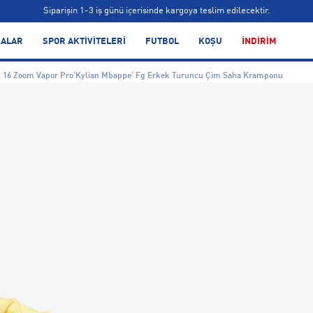
Siparişin 1-3 iş günü içerisinde kargoya teslim edilecektir.
Bonus kartlara özel vade farksız taksit seçenekleri!
ALAR
SPOR AKTİVİTELERİ
FUTBOL
KOŞU
İNDİRİM
Siparişin 1-3 iş günü içerisinde kargoya teslim edilecektir.
l 16 Zoom Vapor Pro'Kylian Mbappe' Fg Erkek Turuncu Çim Saha Kramponu
Bonus kartlara özel vade farksız taksit seçenekleri!
Siparişin 1-3 iş günü içerisinde kargoya teslim edilecektir.
Bonus kartlara özel vade farksız taksit seçenekleri!