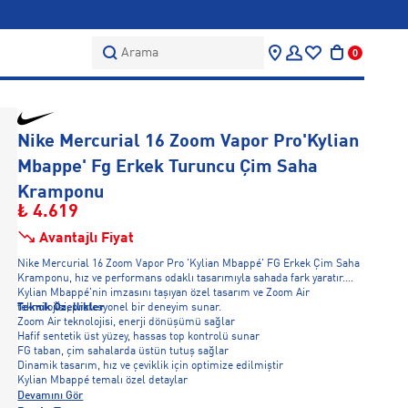
Arama
0
Nike Mercurial 16 Zoom Vapor Pro'Kylian
Mbappe' Fg Erkek Turuncu Çim Saha
Kramponu
₺ 4.619
Avantajlı Fiyat
Nike Mercurial 16 Zoom Vapor Pro 'Kylian Mbappé' FG Erkek Çim Saha
Kramponu, hız ve performans odaklı tasarımıyla sahada fark yaratır.
Kylian Mbappé'nin imzasını taşıyan özel tasarım ve Zoom Air
teknolojisi, profesyonel bir deneyim sunar.
Teknik Özellikler
Zoom Air teknolojisi, enerji dönüşümü sağlar
Hafif sentetik üst yüzey, hassas top kontrolü sunar
FG taban, çim sahalarda üstün tutuş sağlar
Dinamik tasarım, hız ve çeviklik için optimize edilmiştir
Kylian Mbappé temalı özel detaylar
Devamını Gör