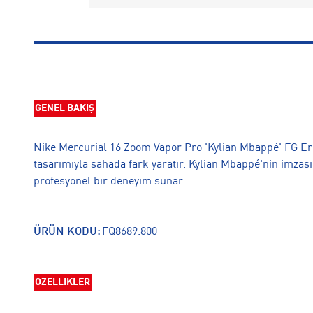
GENEL BAKIŞ
Nike Mercurial 16 Zoom Vapor Pro 'Kylian Mbappé' FG E
tasarımıyla sahada fark yaratır. Kylian Mbappé'nin imzasın
profesyonel bir deneyim sunar.
ÜRÜN KODU:
FQ8689.800
ÖZELLİKLER