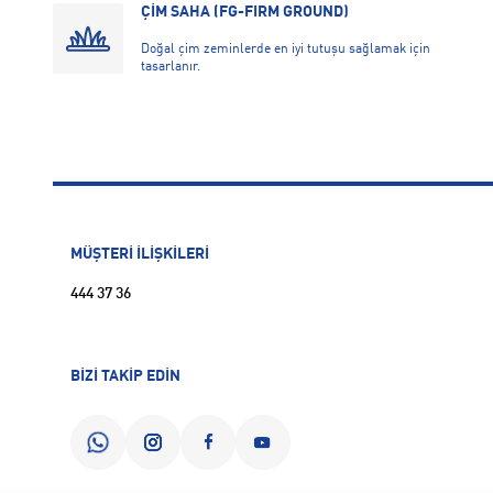
ÇİM SAHA (FG-FIRM GROUND)
Doğal çim zeminlerde en iyi tutuşu sağlamak için
tasarlanır.
MÜŞTERİ İLİŞKİLERİ
444 37 36
BİZİ TAKİP EDİN