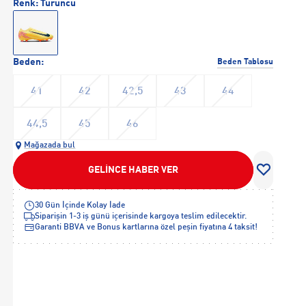
Renk:
Turuncu
Beden:
Beden Tablosu
41
42
42,5
43
44
44,5
45
46
Mağazada bul
GELİNCE HABER VER
30 Gün İçinde Kolay İade
Siparişin 1-3 iş günü içerisinde kargoya teslim edilecektir.
Garanti BBVA ve Bonus kartlarına özel peşin fiyatına 4 taksit!