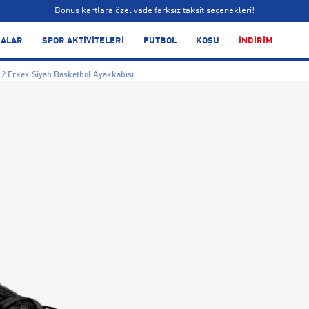
Bonus kartlara özel vade farksız taksit seçenekleri!
Siparişin 1-3 iş günü içerisinde kargoya teslim edilecektir.
ALAR
SPOR AKTİVİTELERİ
FUTBOL
KOŞU
İNDİRİM
Bonus kartlara özel vade farksız taksit seçenekleri!
 2 Erkek Siyah Basketbol Ayakkabısı