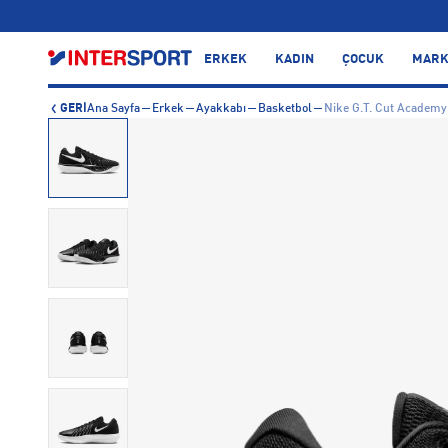
…
ERKEK
KADIN
ÇOCUK
MARK
GERİ
Ana Sayfa
Erkek
Ayakkabı
Basketbol
Nike G.T. Cut Academy