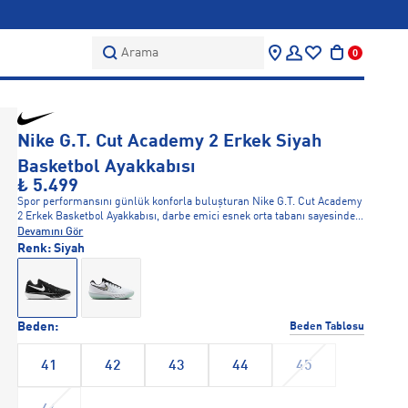
Arama
0
Nike G.T. Cut Academy 2 Erkek Siyah
Basketbol Ayakkabısı
₺ 5.499
Spor performansını günlük konforla buluşturan Nike G.T. Cut Academy
2 Erkek Basketbol Ayakkabısı, darbe emici esnek orta tabanı sayesinde
adımlarınızın gün boyu hafif kalmasını sağlar. Nefes alabilir kumaş
Devamını Gör
yüzeyi ayağınızın havalandırılmasına yardımcı olurken, dayanıklı
Renk:
Siyah
katmanları ayakkabıya yapısal destek sunar. Güçlü yer tutuşu sağlayan
esnek dış tabanı ve ayağı kavrayan ergonomik yapısıyla hem spor
aktivitelerinde hem de şehir temposunda güvenle kullanılabilir. Hem
günlük şehir yaşamında hem de antrenman rutinlerinde konforu ve
stili bir arada arayanlar için ideal bir seçenektir.
Beden:
Beden Tablosu
41
42
43
44
45