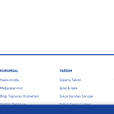
KURUMSAL
YARDIM
Hakkımızda
Sipariş Takibi
Mağazalarımız
İptal & İade
Bilgi Toplumu Hizmetleri
Sıkça Sorulan Sorular
Gizlilik Politikası
Yetkili Servis Listesi
İşlem Rehberi
Bize Ulaşın