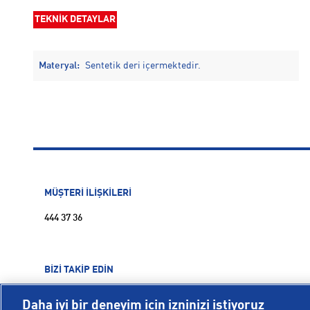
TEKNİK DETAYLAR
Materyal:
Sentetik deri içermektedir.
MÜŞTERİ İLİŞKİLERİ
444 37 36
BİZİ TAKİP EDİN
Daha iyi bir deneyim için izninizi istiyoruz