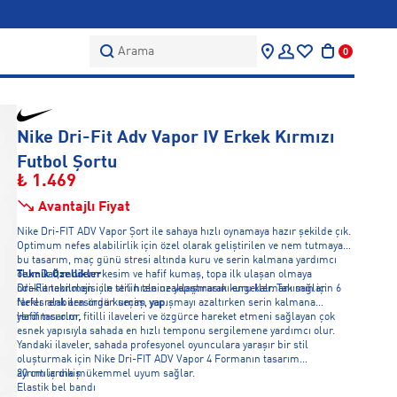
Arama
0
Nike Dri-Fit Adv Vapor IV Erkek Kırmızı
Futbol Şortu
₺ 1.469
Avantajlı Fiyat
Nike Dri-FIT ADV Vapor Şort ile sahaya hızlı oynamaya hazır şekilde çık.
Optimum nefes alabilirlik için özel olarak geliştirilen ve nem tutmayan
bu tasarım, maç günü stresi altında kuru ve serin kalmana yardımcı
olur. Dar, modern kesim ve hafif kumaş, topa ilk ulaşan olmaya
Teknik Özellikler
odaklanabilmen için stilin tenine yapışmasını engeller. Takımın için 6
Dri-Fit teknolojisi ile teri hızla uzaklaştırarak kuru kalmanı sağlar.
farklı renk arasından seçim yap.
Nefes alabilen örgü kumaş, yapışmayı azaltırken serin kalmana
yardımcı olur.
Hafif tasarım, fitilli ilaveleri ve özgürce hareket etmeni sağlayan çok
esnek yapısıyla sahada en hızlı temponu sergilemene yardımcı olur.
Yandaki ilaveler, sahada profesyonel oyunculara yaraşır bir stil
oluşturmak için Nike Dri-FIT ADV Vapor 4 Formanın tasarım
ayrıntılarına mükemmel uyum sağlar.
20 cm iç dikiş
Elastik bel bandı