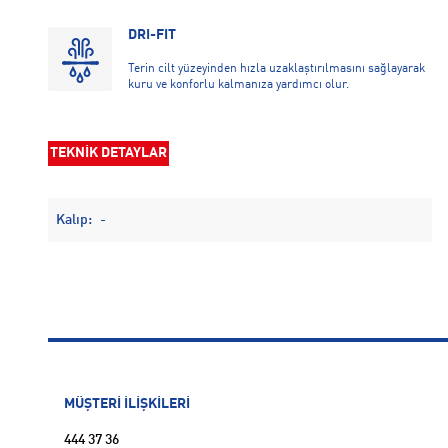
DRI-FIT
Terin cilt yüzeyinden hızla uzaklaştırılmasını sağlayarak
kuru ve konforlu kalmanıza yardımcı olur.
TEKNİK DETAYLAR
Kalıp:
-
MÜŞTERİ İLİŞKİLERİ
444 37 36