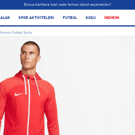
Bonus kartlara özel vade farksız taksit seçenekleri!
Siparişin 1-3 iş günü içerisinde kargoya teslim edilecektir.
ALAR
SPOR AKTİVİTELERİ
FUTBOL
KOŞU
İNDİRİM
Bonus kartlara özel vade farksız taksit seçenekleri!
Kırmızı Futbol Şortu