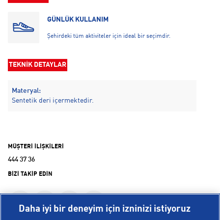
GÜNLÜK KULLANIM
Şehirdeki tüm aktiviteler için ideal bir seçimdir.
TEKNİK DETAYLAR
Materyal:
Sentetik deri içermektedir.
MÜŞTERİ İLİŞKİLERİ
444 37 36
BİZİ TAKİP EDİN
Daha iyi bir deneyim için izninizi istiyoruz