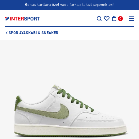
Bonus kartlara özel vade farksız taksit seçenekleri!
…
Siparişin 1-3 iş günü içerisinde kargoya teslim edilecektir.
0
Bonus kartlara özel vade farksız taksit seçenekleri!
SPOR AYAKKABI & SNEAKER