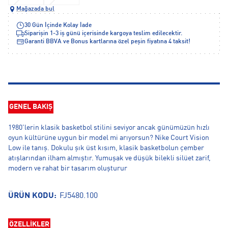
Mağazada bul
30 Gün İçinde Kolay İade
Siparişin 1-3 iş günü içerisinde kargoya teslim edilecektir.
Garanti BBVA ve Bonus kartlarına özel peşin fiyatına 4 taksit!
GENEL BAKIŞ
1980'lerin klasik basketbol stilini seviyor ancak günümüzün hızlı
oyun kültürüne uygun bir model mi arıyorsun? Nike Court Vision
Low ile tanış. Dokulu şık üst kısım, klasik basketbolun çember
atışlarından ilham almıştır. Yumuşak ve düşük bilekli silüet zarif,
modern ve rahat bir tasarım oluşturur
ÜRÜN KODU:
FJ5480.100
ÖZELLİKLER