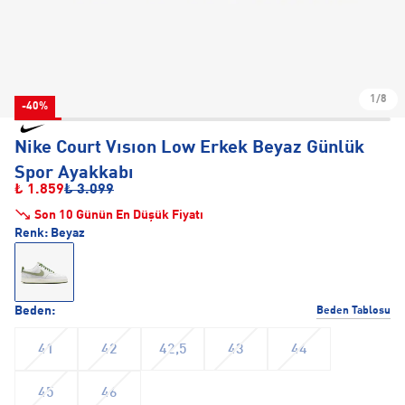
1/8
-40%
Nike Court Vısıon Low Erkek Beyaz Günlük
Spor Ayakkabı
₺ 1.859
₺ 3.099
Son 10 Günün En Düşük Fiyatı
Renk:
Beyaz
Beden:
Beden Tablosu
41
42
42,5
43
44
45
46