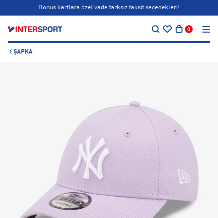
Bonus kartlara özel vade farksız taksit seçenekleri!
…
Siparişin 1-3 iş günü içerisinde kargoya teslim edilecektir.
0
Bonus kartlara özel vade farksız taksit seçenekleri!
ŞAPKA