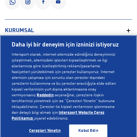
KURUMSAL
Daha iyi bir deneyim için izninizi istiyoruz
Hakkımızda
YARDIM
Intersport olarak, internet sitemizde edindiğiniz deneyiminizi
Mağazalarımız
iyileştirmek, sitemizdeki işlevleri kişiselleştirmek ve ilgi
alanlarınıza göre özelleştirilmiş reklam/pazarlama
Bilgi Toplumu Hizmetleri
Sipariş Takibi
faaliyetleri yürütebilmek için çerezler kullanıyoruz. İnternet
POPÜLER KOLEKSİYONLAR
sitemizin çalışması için zorunlu olan çerezler dışındaki
Gizlilik Politikası
İptal & İade
çerezlerin kullanımına ve bu çerezler aracılığıyla elde edilen
İşlem Rehberi
Sıkça Sorulan Sorular
kişisel verilerinizin yurt dışına aktarılmasına onay
Voleybol Milli Takım Formaları
vermiyorsanız
Reddedin
seçeneğine; çerezlere ilişkin
Kampanyalar
Yetkili Servis Listesi
New Balance 408
tercihlerinizi yönetmek için ise “Çerezleri Yönetin” butonuna
tıklayabilirsiniz. Çerezler ile kişisel verilerinizin işlenmesine
© Copyright INTERSPORT 2026
Çerez Politikası
Bize Ulaşın
Nike Initiator
dair detaylı bilgi almak için
Intersport Website Çerez
Üyelik Sözleşmesi
Gizlilik
Çerezler
Politikamızı
ziyaret edebilirsiniz.
Aydınlatma Metni
Hoka
TÜKENDİ
TÜKENDİ
Çerezleri Yönetin
Kabul Edin
Çerez Ayarları
On Cloudmonster