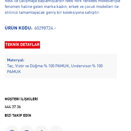
NBA ile çalışmaya başlamışlardır.New York Yankees modelleriyle
fenomen haline gelen marka kadın, erkek ve çocuk modelleri ile
stilinizi tamamlayacak geniş bir koleksiyona sahiptir.
ÜRÜN KODU:
60298724.-
TEKNİK DETAYLAR
Materyal:
Taç, Vizör ve Düğme:% 100 PAMUK, Undervisor:% 100
PAMUK
MÜŞTERİ İLİŞKİLERİ
444 37 36
BİZİ TAKİP EDİN