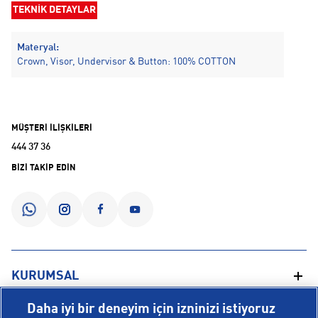
TEKNİK DETAYLAR
Materyal:
Crown, Visor, Undervisor & Button: 100% COTTON
MÜŞTERİ İLİŞKİLERİ
444 37 36
BİZİ TAKİP EDİN
KURUMSAL
Daha iyi bir deneyim için izninizi istiyoruz
Hakkımızda