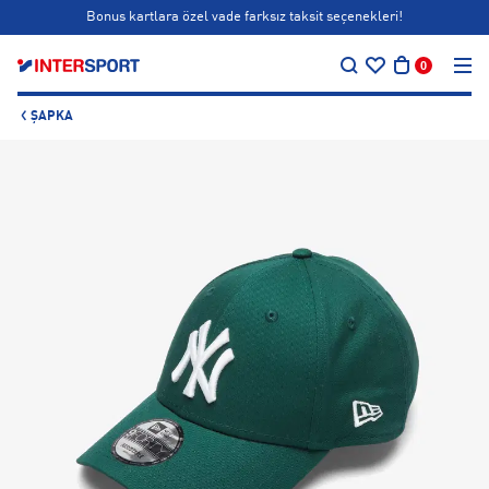
Bonus kartlara özel vade farksız taksit seçenekleri!
…
Siparişin 1-3 iş günü içerisinde kargoya teslim edilecektir.
0
Bonus kartlara özel vade farksız taksit seçenekleri!
ŞAPKA