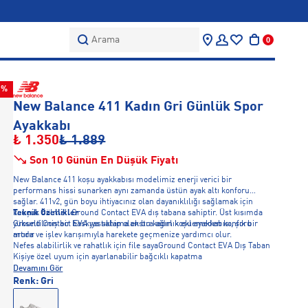
Arama
0
9%
New Balance 411 Kadın Gri Günlük Spor
Ayakkabı
₺ 1.350
₺ 1.889
Son 10 Günün En Düşük Fiyatı
New Balance 411 koşu ayakkabısı modelimiz enerji verici bir
performans hissi sunarken aynı zamanda üstün ayak altı konforu
sağlar. 411v2, gün boyu ihtiyacınız olan dayanıklılığı sağlamak için
kauçuk bölmeli Ground Contact EVA dış tabana sahiptir. Üst kısımda
Teknik Özellikler
yükseltilmiş bir baskıya sahip olan bu kadın koşu ayakkabısı, şık bir
Ground Contact EVA yastıklama ekstra ağırlık eklemeden konforu
moda ve işlev karışımıyla harekete geçmenize yardımcı olur.
artırır
Nefes alabilirlik ve rahatlık için file sayaGround Contact EVA Dış Taban
Kişiye özel uyum için ayarlanabilir bağcıklı kapatma
Devamını Gör
Renk:
Gri