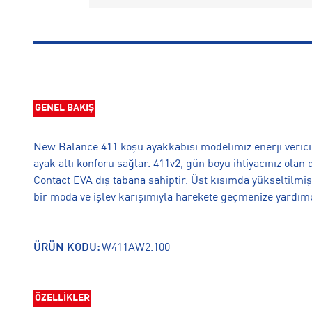
GENEL BAKIŞ
New Balance 411 koşu ayakkabısı modelimiz enerji veric
ayak altı konforu sağlar. 411v2, gün boyu ihtiyacınız ola
Contact EVA dış tabana sahiptir. Üst kısımda yükseltilmiş
bir moda ve işlev karışımıyla harekete geçmenize yardımc
ÜRÜN KODU:
W411AW2.100
ÖZELLİKLER