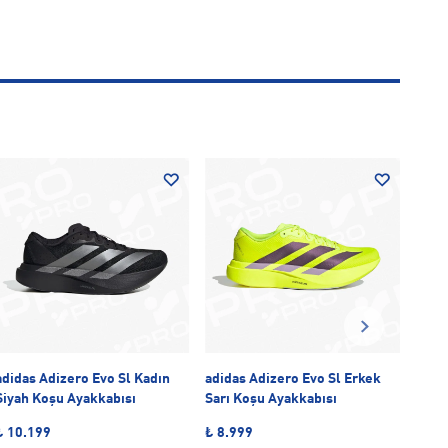
-20
adidas Adizero Evo Sl Kadın
adidas Adizero Evo Sl Erkek
adid
Siyah Koşu Ayakkabısı
Sarı Koşu Ayakkabısı
Beya
₺ 10.199
₺ 8.999
₺ 6.