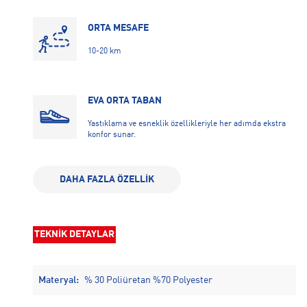
ORTA MESAFE
10-20 km
EVA ORTA TABAN
Yastıklama ve esneklik özellikleriyle her adımda ekstra
konfor sunar.
DAHA FAZLA ÖZELLİK
GÜNLÜK KULLANIM
Şehirdeki tüm aktiviteler için ideal bir seçimdir.
TEKNİK DETAYLAR
Materyal:
% 30 Poliüretan %70 Polyester