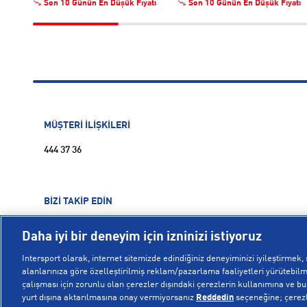
Son 10 Günün En Düşük Fiyatı
Son 10 Günün En Düşük Fiyatı
MÜŞTERİ İLİŞKİLERİ
444 37 36
BİZİ TAKİP EDİN
Daha iyi bir deneyim için izninizi istiyoruz
Intersport olarak, internet sitemizde edindiğiniz deneyiminizi iyileştirmek, s
alanlarınıza göre özelleştirilmiş reklam/pazarlama faaliyetleri yürütebilme
çalışması için zorunlu olan çerezler dışındaki çerezlerin kullanımına ve bu ç
yurt dışına aktarılmasına onay vermiyorsanız
Reddedin
seçeneğine; çerezle