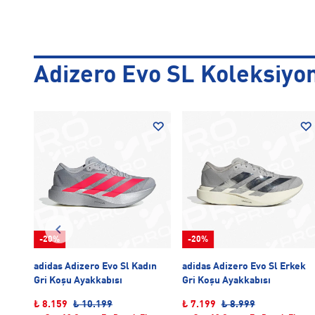
Adizero Evo SL Koleksiyo
-20%
-20%
ın
adidas Adizero Evo Sl Kadın
adidas Adizero Evo Sl Erkek
Gri Koşu Ayakkabısı
Gri Koşu Ayakkabısı
₺ 8.159
₺ 10.199
₺ 7.199
₺ 8.999