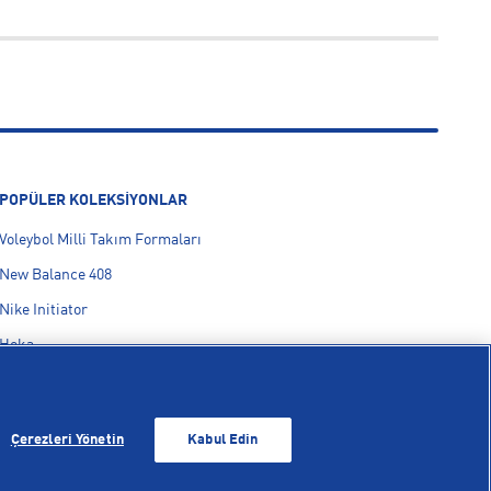
So
POPÜLER KOLEKSİYONLAR
Voleybol Milli Takım Formaları
New Balance 408
Nike Initiator
Hoka
On Cloudmonster
adidas F50
Çerezleri Yönetin
Kabul Edin