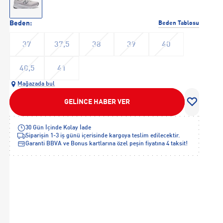
Beden:
Beden Tablosu
37
37,5
38
39
40
40,5
41
Mağazada bul
GELİNCE HABER VER
30 Gün İçinde Kolay İade
Siparişin 1-3 iş günü içerisinde kargoya teslim edilecektir.
Garanti BBVA ve Bonus kartlarına özel peşin fiyatına 4 taksit!