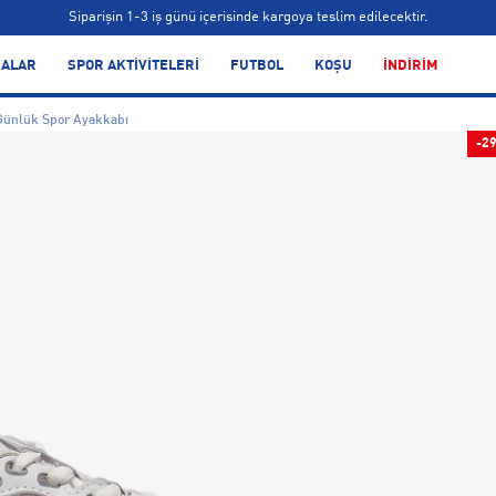
Siparişin 1-3 iş günü içerisinde kargoya teslim edilecektir.
Bonus kartlara özel vade farksız taksit seçenekleri!
ALAR
SPOR AKTİVİTELERİ
FUTBOL
KOŞU
İNDİRİM
Siparişin 1-3 iş günü içerisinde kargoya teslim edilecektir.
Günlük Spor Ayakkabı
Bonus kartlara özel vade farksız taksit seçenekleri!
-2
Siparişin 1-3 iş günü içerisinde kargoya teslim edilecektir.
Bonus kartlara özel vade farksız taksit seçenekleri!