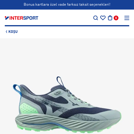
Bonus kartlara özel vade farksız taksit seçenekleri!
…
Siparişin 1-3 iş günü içerisinde kargoya teslim edilecektir.
0
Bonus kartlara özel vade farksız taksit seçenekleri!
KOŞU