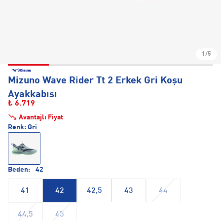
1/5
Mizuno Wave Rider Tt 2 Erkek Gri Koşu
Ayakkabısı
₺ 6.719
Avantajlı Fiyat
Renk:
Gri
Beden:
42
41
42
42,5
43
44
44,5
45