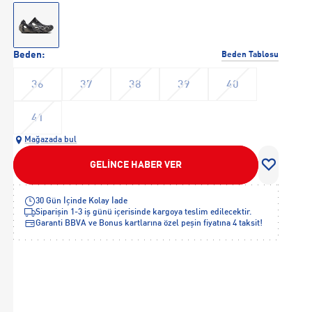
Beden:
Beden Tablosu
36
37
38
39
40
41
Mağazada bul
GELİNCE HABER VER
30 Gün İçinde Kolay İade
Siparişin 1-3 iş günü içerisinde kargoya teslim edilecektir.
Garanti BBVA ve Bonus kartlarına özel peşin fiyatına 4 taksit!