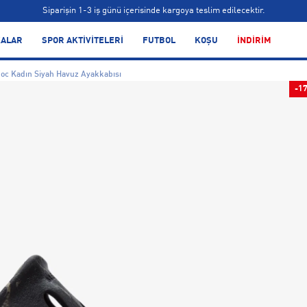
Siparişin 1-3 iş günü içerisinde kargoya teslim edilecektir.
Bonus kartlara özel vade farksız taksit seçenekleri!
ALAR
SPOR AKTİVİTELERİ
FUTBOL
KOŞU
İNDİRİM
Siparişin 1-3 iş günü içerisinde kargoya teslim edilecektir.
oc Kadın Siyah Havuz Ayakkabısı
Bonus kartlara özel vade farksız taksit seçenekleri!
-1
Siparişin 1-3 iş günü içerisinde kargoya teslim edilecektir.
Bonus kartlara özel vade farksız taksit seçenekleri!