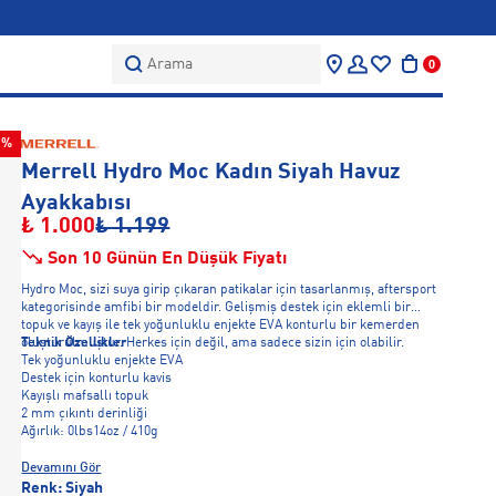
Arama
0
7%
Merrell Hydro Moc Kadın Siyah Havuz
Ayakkabısı
₺ 1.000
₺ 1.199
Son 10 Günün En Düşük Fiyatı
Hydro Moc, sizi suya girip çıkaran patikalar için tasarlanmış, aftersport
kategorisinde amfibi bir modeldir. Gelişmiş destek için eklemli bir
topuk ve kayış ile tek yoğunluklu enjekte EVA konturlu bir kemerden
oluşturulmuştur. Herkes için değil, ama sadece sizin için olabilir.
Teknik Özellikler
Tek yoğunluklu enjekte EVA
Destek için konturlu kavis
Kayışlı mafsallı topuk
2 mm çıkıntı derinliği
Ağırlık: 0lbs14oz / 410g
Devamını Gör
Renk:
Siyah