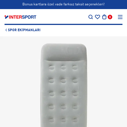
Bonus kartlara özel vade farksız taksit seçenekleri!
…
Siparişin 1-3 iş günü içerisinde kargoya teslim edilecektir.
0
Bonus kartlara özel vade farksız taksit seçenekleri!
SPOR EKIPMANLARI