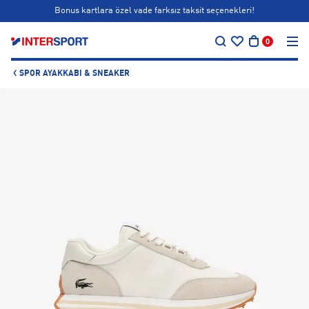
Bonus kartlara özel vade farksız taksit seçenekleri!
…
Siparişin 1-3 iş günü içerisinde kargoya teslim edilecektir.
0
Bonus kartlara özel vade farksız taksit seçenekleri!
SPOR AYAKKABI & SNEAKER