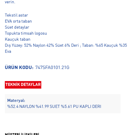
verin.
Tekstil astar
EVA orta taban
Süet detaylar
Topukta timsah logosu
Kauçuk taban
Dış Yüzey: 52% Naylon 42% Süet 6% Deri ; Taban: %65 Kauçuk %35
Eva
ÜRÜN KODU:
747SFA0101.21G
TEKNİK DETAYLAR
Materyal:
%52.4 NAYLON %41.99 SUET %5.61 PU KAPLI DERI