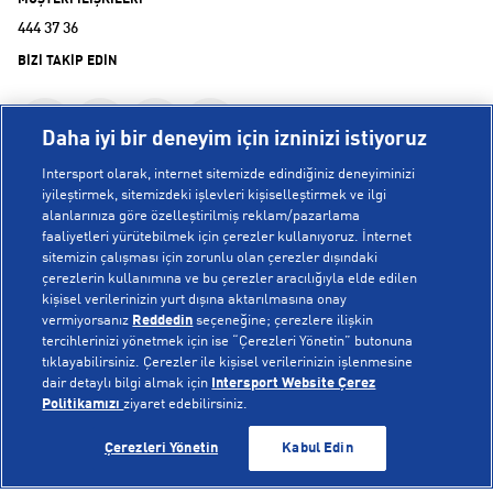
MÜŞTERİ İLİŞKİLERİ
444 37 36
BİZİ TAKİP EDİN
Daha iyi bir deneyim için izninizi istiyoruz
Intersport olarak, internet sitemizde edindiğiniz deneyiminizi
iyileştirmek, sitemizdeki işlevleri kişiselleştirmek ve ilgi
alanlarınıza göre özelleştirilmiş reklam/pazarlama
KURUMSAL
faaliyetleri yürütebilmek için çerezler kullanıyoruz. İnternet
sitemizin çalışması için zorunlu olan çerezler dışındaki
çerezlerin kullanımına ve bu çerezler aracılığıyla elde edilen
Hakkımızda
kişisel verilerinizin yurt dışına aktarılmasına onay
YARDIM
Mağazalarımız
vermiyorsanız
Reddedin
seçeneğine; çerezlere ilişkin
tercihlerinizi yönetmek için ise “Çerezleri Yönetin” butonuna
Bilgi Toplumu Hizmetleri
Sipariş Takibi
tıklayabilirsiniz. Çerezler ile kişisel verilerinizin işlenmesine
dair detaylı bilgi almak için
Intersport Website Çerez
POPÜLER KOLEKSİYONLAR
Gizlilik Politikası
İptal & İade
Politikamızı
ziyaret edebilirsiniz.
İşlem Rehberi
Sıkça Sorulan Sorular
Voleybol Milli Takım Formaları
TÜKENDİ
TÜKENDİ
Çerezleri Yönetin
Kabul Edin
Kampanyalar
Yetkili Servis Listesi
New Balance 408