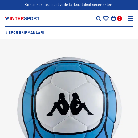
Bonus kartlara özel vade farksız taksit seçenekleri!
…
Siparişin 1-3 iş günü içerisinde kargoya teslim edilecektir.
0
Bonus kartlara özel vade farksız taksit seçenekleri!
SPOR EKIPMANLARI