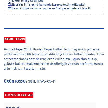
30 Gün İçinde Kolay İade
Siparişin 1-3 iş günü içerisinde kargoya teslim edilecektir.
Garanti BBVA ve Bonus kartlarına özel peşin fiyatına 4 taksit!
GENEL BAKIŞ
Kappa Player 20.5E Unisex Beyaz Futbol Topu, dayanıklı yapısı ve
performans odaklı tasarımıyla dikkat çeken bir futbol topudur. Hem
antrenmanlarda hem de maçlarda kullanıma uygun olan bu top,
yüksek kaliteli malzemelerden üretilmiştir ve oyun performansınızı
artırmak için tasarlanmıştır.
ÜRÜN KODU:
381L1PW.A05-P
TEKNİK DETAYLAR