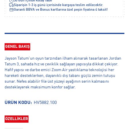
30 Gün İçinde Kolay İade
Siparişin 1-3 iş günü içerisinde kargoya teslim edilecektir.
Garanti BBVA ve Bonus kartlarına özel peşin fiyatına 4 taksit!
GENEL BAKIŞ
Jayson Tatum'un oyun tarzından ilham alınarak tasarlanan Jordan
Tatum 3, sahada hız ve çeviklik sağlayan yapısıyla dikkat çekiyor.
Hafif yapısı ve darbe emici Zoom Air yastıklama teknolojisi her
hareketi desteklerken, dayanıklı dış tabanı güçlü zemin tutuşu
sunar. Nefes alabilir file üst yüzeyi ayağının serin kalmasını
destekleyerek maksimum konfor sağlar.
ÜRÜN KODU:
HV5882.100
ÖZELLİKLER