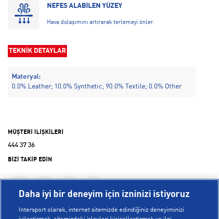
NEFES ALABİLEN YÜZEY
Hava dolaşımını artırarak terlemeyi önler.
TEKNİK DETAYLAR
Materyal:
0.0% Leather; 10.0% Synthetic; 90.0% Textile; 0.0% Other
MÜŞTERİ İLİŞKİLERİ
444 37 36
BİZİ TAKİP EDİN
Daha iyi bir deneyim için izninizi istiyoruz
Intersport olarak, internet sitemizde edindiğiniz deneyiminizi