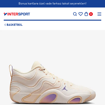
Bonus kartlara özel vade farksız taksit seçenekleri!
…
Siparişin 1-3 iş günü içerisinde kargoya teslim edilecektir.
0
Bonus kartlara özel vade farksız taksit seçenekleri!
BASKETBOL