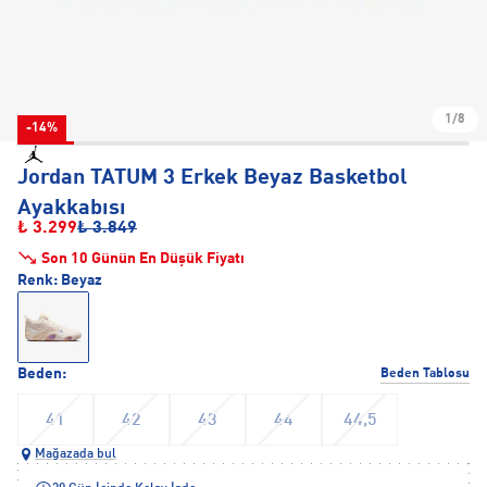
1/8
-14%
Jordan TATUM 3 Erkek Beyaz Basketbol
Ayakkabısı
₺ 3.299
₺ 3.849
Son 10 Günün En Düşük Fiyatı
Renk:
Beyaz
Beden:
Beden Tablosu
41
42
43
44
44,5
Mağazada bul