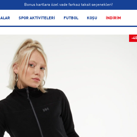
Bonus kartlara özel vade farksız taksit seçenekleri!
Siparişin 1-3 iş günü içerisinde kargoya teslim edilecektir.
ALAR
SPOR AKTİVİTELERİ
FUTBOL
KOŞU
İNDİRİM
Bonus kartlara özel vade farksız taksit seçenekleri!
-4