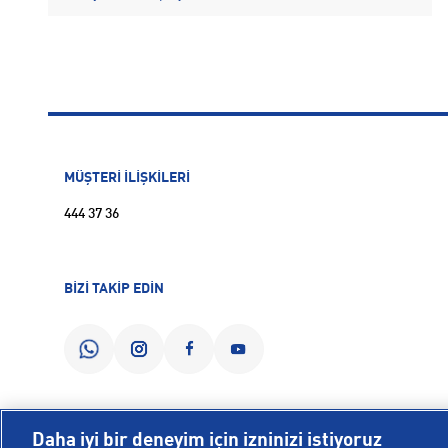
MÜŞTERİ İLİŞKİLERİ
444 37 36
BİZİ TAKİP EDİN
Daha iyi bir deneyim için izninizi istiyoruz