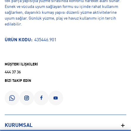
tek parça yapısıyla yüzme sırasında konforlu hareket alanı sunar.
Esnek ve vücuda uyum sağlayan formu su içinde rahat kullanım
sağlarken, dayanıklı kumaş yapısı düzenli yüzme aktivitelerine
uyum sağlar. Günlük yüzme, plaj ve havuz kullanımı için tercih
edilebilir.
ÜRÜN KODU:
435446.901
MÜŞTERİ İLİŞKİLERİ
444 37 36
BİZİ TAKİP EDİN
KURUMSAL