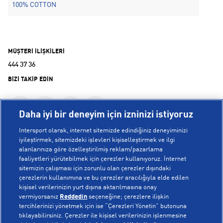
100% COTTON
MÜŞTERİ İLİŞKİLERİ
444 37 36
BİZİ TAKİP EDİN
Daha iyi bir deneyim için izninizi istiyoruz
Intersport olarak, internet sitemizde edindiğiniz deneyiminizi
iyileştirmek, sitemizdeki işlevleri kişiselleştirmek ve ilgi
alanlarınıza göre özelleştirilmiş reklam/pazarlama
KURUMSAL
faaliyetleri yürütebilmek için çerezler kullanıyoruz. İnternet
sitemizin çalışması için zorunlu olan çerezler dışındaki
çerezlerin kullanımına ve bu çerezler aracılığıyla elde edilen
Hakkımızda
kişisel verilerinizin yurt dışına aktarılmasına onay
YARDIM
Mağazalarımız
vermiyorsanız
Reddedin
seçeneğine; çerezlere ilişkin
tercihlerinizi yönetmek için ise “Çerezleri Yönetin” butonuna
Bilgi Toplumu Hizmetleri
Sipariş Takibi
tıklayabilirsiniz. Çerezler ile kişisel verilerinizin işlenmesine