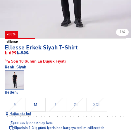
1/4
-30%
Ellesse Erkek Siyah T-Shirt
₺ 699
₺ 999
Son 10 Günün En Düşük Fiyatı
Renk:
Siyah
Beden:
S
M
L
XL
XXL
Mağazada bul
30 Gün İçinde Kolay İade
Siparişin 1-3 iş günü içerisinde kargoya teslim edilecektir.