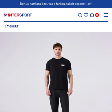
Bonus kartlara özel vade farksız taksit seçenekleri!
…
Siparişin 1-3 iş günü içerisinde kargoya teslim edilecektir.
0
Bonus kartlara özel vade farksız taksit seçenekleri!
T-SHIRT