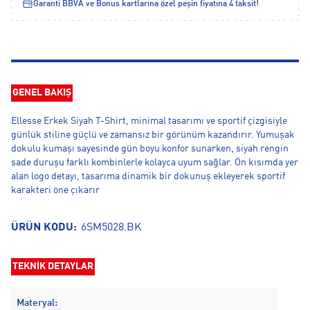
Garanti BBVA ve Bonus kartlarına özel peşin fiyatına 4 taksit!
GENEL BAKIŞ
Ellesse Erkek Siyah T-Shirt, minimal tasarımı ve sportif çizgisiyle
günlük stiline güçlü ve zamansız bir görünüm kazandırır. Yumuşak
dokulu kumaşı sayesinde gün boyu konfor sunarken, siyah rengin
sade duruşu farklı kombinlerle kolayca uyum sağlar. Ön kısımda yer
alan logo detayı, tasarıma dinamik bir dokunuş ekleyerek sportif
karakteri öne çıkarır
ÜRÜN KODU:
6SM5028.BK
TEKNİK DETAYLAR
Materyal: