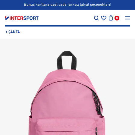
Bonus kartlara özel vade farksız taksit seçenekleri!
…
Siparişin 1-3 iş günü içerisinde kargoya teslim edilecektir.
0
Bonus kartlara özel vade farksız taksit seçenekleri!
ÇANTA