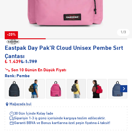
1/3
-20%
Eastpak Day Pak'R Cloud Unisex Pembe Sırt
Çantası
₺ 1.439
₺ 1.799
Son 10 Günün En Düşük Fiyatı
Renk:
Pembe
Mağazada bul
30 Gün İçinde Kolay İade
Siparişin 1-3 iş günü içerisinde kargoya teslim edilecektir.
Garanti BBVA ve Bonus kartlarına özel peşin fiyatına 4 taksit!