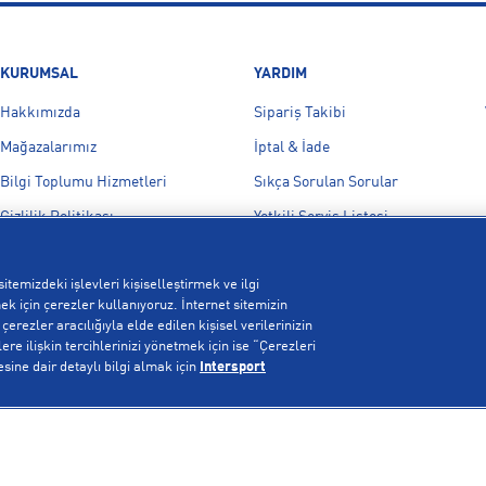
KURUMSAL
YARDIM
Hakkımızda
Sipariş Takibi
Mağazalarımız
İptal & İade
Bilgi Toplumu Hizmetleri
Sıkça Sorulan Sorular
Gizlilik Politikası
Yetkili Servis Listesi
İşlem Rehberi
Bize Ulaşın
itemizdeki işlevleri kişiselleştirmek ve ilgi
Kampanyalar
k için çerezler kullanıyoruz. İnternet sitemizin
Çerez Politikası
erezler aracılığıyla elde edilen kişisel verilerinizin
re ilişkin tercihlerinizi yönetmek için ise “Çerezleri
Aydınlatma Metni
esine dair detaylı bilgi almak için
Intersport
Çerez Ayarları