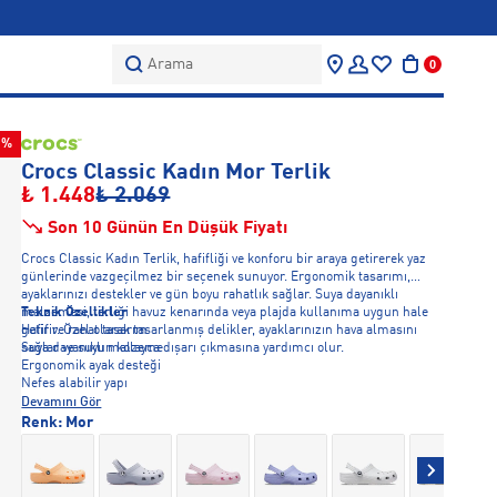
Arama
0
0%
Crocs Classic Kadın Mor Terlik
₺ 1.448
₺ 2.069
Son 10 Günün En Düşük Fiyatı
Crocs Classic Kadın Terlik, hafifliği ve konforu bir araya getirerek yaz
günlerinde vazgeçilmez bir seçenek sunuyor. Ergonomik tasarımı,
ayaklarınızı destekler ve gün boyu rahatlık sağlar. Suya dayanıklı
malzemesi, terliği havuz kenarında veya plajda kullanıma uygun hale
Teknik Özellikler
getirir. Özel olarak tasarlanmış delikler, ayaklarınızın hava almasını
Hafif ve rahat tasarım
sağlar ve suyun kolayca dışarı çıkmasına yardımcı olur.
Suya dayanıklı malzeme
Ergonomik ayak desteği
Nefes alabilir yapı
Devamını Gör
Renk:
Mor