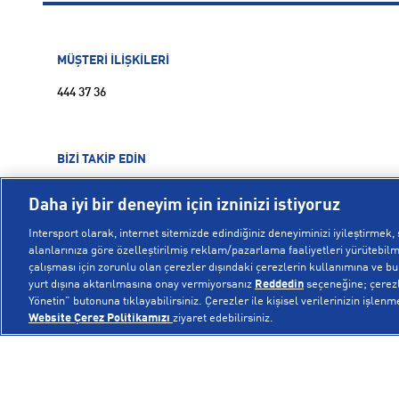
MÜŞTERİ İLİŞKİLERİ
444 37 36
BİZİ TAKİP EDİN
Daha iyi bir deneyim için izninizi istiyoruz
Intersport olarak, internet sitemizde edindiğiniz deneyiminizi iyileştirmek, s
alanlarınıza göre özelleştirilmiş reklam/pazarlama faaliyetleri yürütebilme
çalışması için zorunlu olan çerezler dışındaki çerezlerin kullanımına ve bu ç
yurt dışına aktarılmasına onay vermiyorsanız
Reddedin
seçeneğine; çerezle
Yönetin” butonuna tıklayabilirsiniz. Çerezler ile kişisel verilerinizin işlenm
Website Çerez Politikamızı
ziyaret edebilirsiniz.
© Copyright INTERSPORT 2026
Üyelik Sözleşmesi
Gizlilik
Çerezler