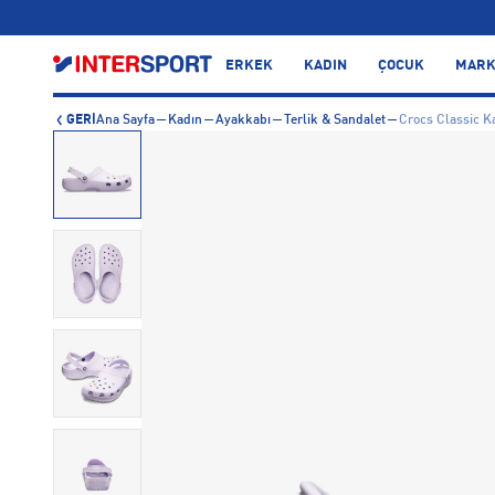
…
ERKEK
KADIN
ÇOCUK
MARK
GERİ
Ana Sayfa
Kadın
Ayakkabı
Terlik & Sandalet
Crocs Classic K