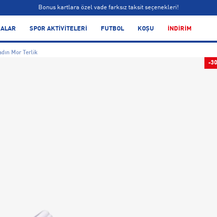
Bonus kartlara özel vade farksız taksit seçenekleri!
Siparişin 1-3 iş günü içerisinde kargoya teslim edilecektir.
ALAR
SPOR AKTİVİTELERİ
FUTBOL
KOŞU
İNDİRİM
Bonus kartlara özel vade farksız taksit seçenekleri!
adın Mor Terlik
-3