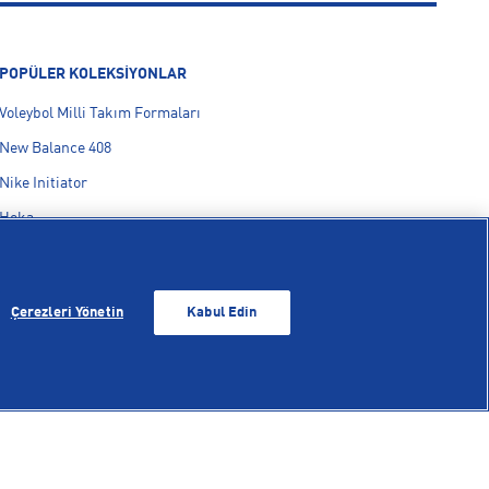
POPÜLER KOLEKSİYONLAR
Voleybol Milli Takım Formaları
New Balance 408
Nike Initiator
Hoka
On Cloudmonster
adidas F50
Çerezleri Yönetin
Kabul Edin