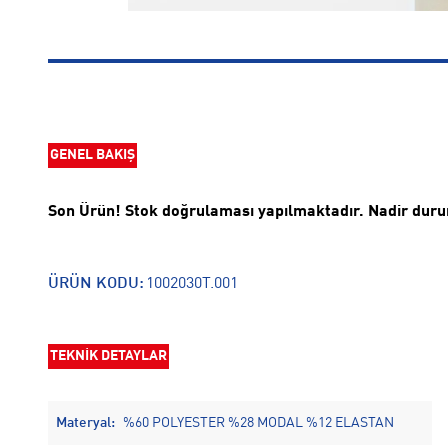
GENEL BAKIŞ
Son Ürün! Stok doğrulaması yapılmaktadır. Nadir duruml
ÜRÜN KODU:
1002030T.001
TEKNİK DETAYLAR
Materyal:
%60 POLYESTER %28 MODAL %12 ELASTAN