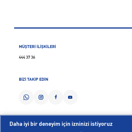
MÜŞTERİ İLİŞKİLERİ
444 37 36
BİZİ TAKİP EDİN
Daha iyi bir deneyim için izninizi istiyoruz