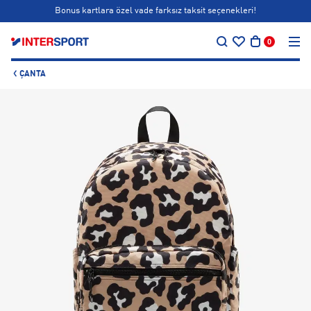
Bonus kartlara özel vade farksız taksit seçenekleri!
…
Siparişin 1-3 iş günü içerisinde kargoya teslim edilecektir.
0
Bonus kartlara özel vade farksız taksit seçenekleri!
ÇANTA