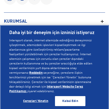
KURUMSAL
Daha iyi bir deneyim için izninizi istiyoruz
Hakkımızda
YARDIM
Intersport olarak, internet sitemizde edindiğiniz deneyiminizi
Mağazalarımız
iyileştirmek, sitemizdeki işlevleri kişiselleştirmek ve ilgi
alanlarınıza göre özelleştirilmiş reklam/pazarlama
Bilgi Toplumu Hizmetleri
Sipariş Takibi
faaliyetleri yürütebilmek için çerezler kullanıyoruz. İnternet
POPÜLER KOLEKSİYONLAR
sitemizin çalışması için zorunlu olan çerezler dışındaki
Gizlilik Politikası
İptal & İade
çerezlerin kullanımına ve bu çerezler aracılığıyla elde edilen
İşlem Rehberi
Sıkça Sorulan Sorular
kişisel verilerinizin yurt dışına aktarılmasına onay
Voleybol Milli Takım Formaları
vermiyorsanız
Reddedin
seçeneğine; çerezlere ilişkin
Kampanyalar
Yetkili Servis Listesi
New Balance 408
tercihlerinizi yönetmek için ise “Çerezleri Yönetin” butonuna
tıklayabilirsiniz. Çerezler ile kişisel verilerinizin işlenmesine
© Copyright INTERSPORT 2026
Çerez Politikası
Bize Ulaşın
Nike Initiator
dair detaylı bilgi almak için
Intersport Website Çerez
Üyelik Sözleşmesi
Gizlilik
Çerezler
Politikamızı
ziyaret edebilirsiniz.
Aydınlatma Metni
Hoka
TÜKENDİ
TÜKENDİ
Çerezleri Yönetin
Kabul Edin
Çerez Ayarları
On Cloudmonster