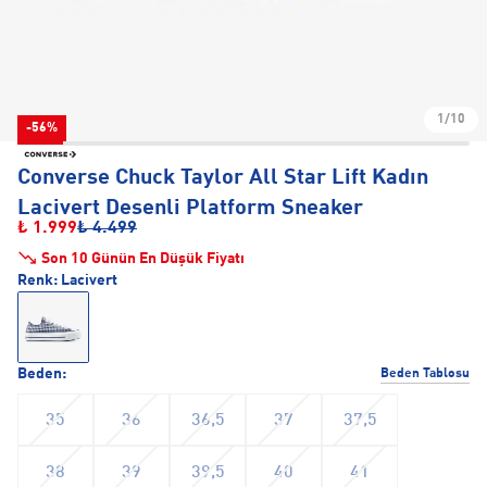
1/10
-56%
Converse Chuck Taylor All Star Lift Kadın
Lacivert Desenli Platform Sneaker
₺ 1.999
₺ 4.499
Son 10 Günün En Düşük Fiyatı
Renk:
Lacivert
Beden:
Beden Tablosu
35
36
36,5
37
37,5
38
39
39,5
40
41