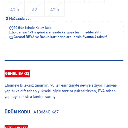
41,5
42
42,5
Mağazada bul
30 Gün İçinde Kolay İade
Siparişin 1-3 iş günü içerisinde kargoya teslim edilecektir.
Garanti BBVA ve Bonus kartlarına özel peşin fiyatına 4 taksit!
GENEL BAKIŞ
Efsanevi bileksiz tasarım, 90'lar esintisiyle seviye atlıyor. Kanvas
yapısı ve çift taban yüksekliğiyle tarzını yükseltirken, EVA taban
yapısıyla ekstra konfor sunuyor.
ÜRÜN KODU:
A13664C.467