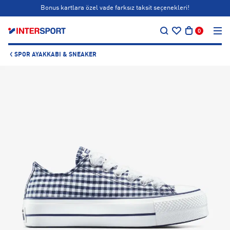
Bonus kartlara özel vade farksız taksit seçenekleri!
…
Siparişin 1-3 iş günü içerisinde kargoya teslim edilecektir.
0
Bonus kartlara özel vade farksız taksit seçenekleri!
SPOR AYAKKABI & SNEAKER