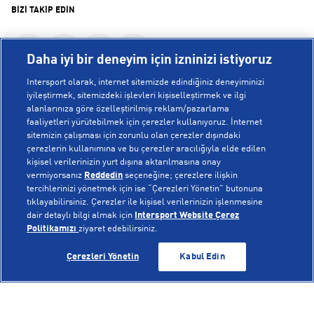
BİZİ TAKİP EDİN
Daha iyi bir deneyim için izninizi istiyoruz
Intersport olarak, internet sitemizde edindiğiniz deneyiminizi
iyileştirmek, sitemizdeki işlevleri kişiselleştirmek ve ilgi
alanlarınıza göre özelleştirilmiş reklam/pazarlama
KURUMSAL
faaliyetleri yürütebilmek için çerezler kullanıyoruz. İnternet
sitemizin çalışması için zorunlu olan çerezler dışındaki
çerezlerin kullanımına ve bu çerezler aracılığıyla elde edilen
Hakkımızda
kişisel verilerinizin yurt dışına aktarılmasına onay
YARDIM
Mağazalarımız
vermiyorsanız
Reddedin
seçeneğine; çerezlere ilişkin
tercihlerinizi yönetmek için ise “Çerezleri Yönetin” butonuna
Bilgi Toplumu Hizmetleri
Sipariş Takibi
tıklayabilirsiniz. Çerezler ile kişisel verilerinizin işlenmesine
dair detaylı bilgi almak için
Intersport Website Çerez
POPÜLER KOLEKSİYONLAR
Gizlilik Politikası
İptal & İade
Politikamızı
ziyaret edebilirsiniz.
İşlem Rehberi
Sıkça Sorulan Sorular
Voleybol Milli Takım Formaları
GELİNCE HABER VER
GELİNCE HABER VER
Çerezleri Yönetin
Kabul Edin
Kampanyalar
Yetkili Servis Listesi
New Balance 408
© Copyright INTERSPORT 2026
Çerez Politikası
Bize Ulaşın
Nike Initiator
Üyelik Sözleşmesi
Gizlilik
Çerezler