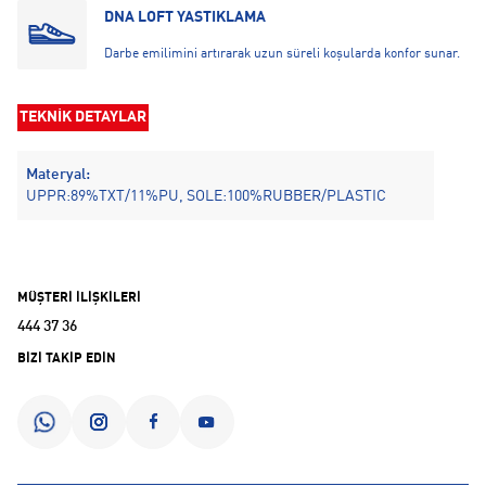
DNA LOFT YASTIKLAMA
Darbe emilimini artırarak uzun süreli koşularda konfor sunar.
TEKNİK DETAYLAR
Materyal:
UPPR:89%TXT/11%PU, SOLE:100%RUBBER/PLASTIC
MÜŞTERİ İLİŞKİLERİ
444 37 36
BİZİ TAKİP EDİN