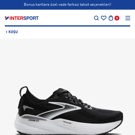
Bonus kartlara özel vade farksız taksit seçenekleri!
…
Siparişin 1-3 iş günü içerisinde kargoya teslim edilecektir.
0
Bonus kartlara özel vade farksız taksit seçenekleri!
KOŞU