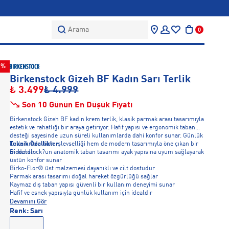
Arama
0
0%
Birkenstock Gizeh BF Kadın Sarı Terlik
₺ 3.499
₺ 4.999
Son 10 Günün En Düşük Fiyatı
Birkenstock Gizeh BF kadın krem terlik, klasik parmak arası tasarımıyla
estetik ve rahatlığı bir araya getiriyor. Hafif yapısı ve ergonomik taban
desteği sayesinde uzun süreli kullanımlarda dahi konfor sunar. Günlük
kullanımda hem işlevselliği hem de modern tasarımıyla öne çıkan bir
Teknik Özellikler
modeldir.
Birkenstock?un anatomik taban tasarımı ayak yapısına uyum sağlayarak
üstün konfor sunar
Birko-Flor® üst malzemesi dayanıklı ve cilt dostudur
Parmak arası tasarımı doğal hareket özgürlüğü sağlar
Kaymaz dış taban yapısı güvenli bir kullanım deneyimi sunar
Hafif ve esnek yapısıyla günlük kullanım için idealdir
Devamını Gör
Renk:
Sarı