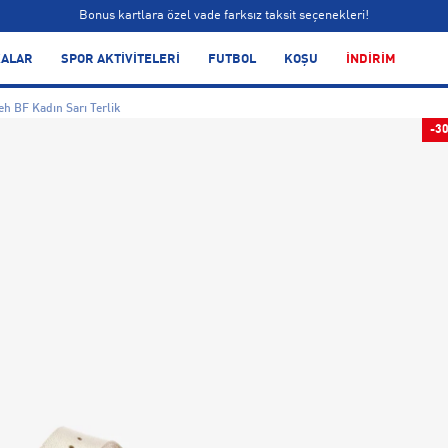
Bonus kartlara özel vade farksız taksit seçenekleri!
Siparişin 1-3 iş günü içerisinde kargoya teslim edilecektir.
ALAR
SPOR AKTİVİTELERİ
FUTBOL
KOŞU
İNDİRİM
Bonus kartlara özel vade farksız taksit seçenekleri!
eh BF Kadın Sarı Terlik
-3