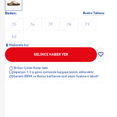
Beden:
Beden Tablosu
35
36
37
38
39
40
Mağazada bul
GELİNCE HABER VER
30 Gün İçinde Kolay İade
Siparişin 1-3 iş günü içerisinde kargoya teslim edilecektir.
Garanti BBVA ve Bonus kartlarına özel peşin fiyatına 4 taksit!