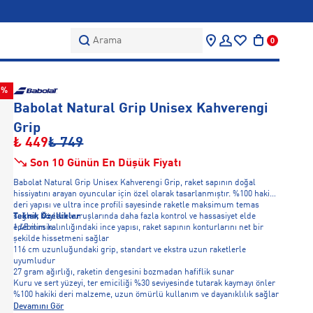
Arama
0
0%
Babolat Natural Grip Unisex Kahverengi
Grip
₺ 449
₺ 749
Son 10 Günün En Düşük Fiyatı
Babolat Natural Grip Unisex Kahverengi Grip, raket sapının doğal
hissiyatını arayan oyuncular için özel olarak tasarlanmıştır. %100 hakiki
deri yapısı ve ultra ince profili sayesinde raketle maksimum temas
sağlar, böylece vuruşlarında daha fazla kontrol ve hassasiyet elde
Teknik Özellikler
edebilirsin.
1,45 mm kalınlığındaki ince yapısı, raket sapının konturlarını net bir
şekilde hissetmeni sağlar
116 cm uzunluğundaki grip, standart ve ekstra uzun raketlerle
uyumludur
27 gram ağırlığı, raketin dengesini bozmadan hafiflik sunar
Kuru ve sert yüzeyi, ter emiciliği %30 seviyesinde tutarak kaymayı önler
%100 hakiki deri malzeme, uzun ömürlü kullanım ve dayanıklılık sağlar
Devamını Gör