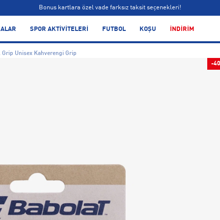
Bonus kartlara özel vade farksız taksit seçenekleri!
Siparişin 1-3 iş günü içerisinde kargoya teslim edilecektir.
ALAR
SPOR AKTİVİTELERİ
FUTBOL
KOŞU
İNDİRİM
Bonus kartlara özel vade farksız taksit seçenekleri!
 Grip Unisex Kahverengi Grip
-4