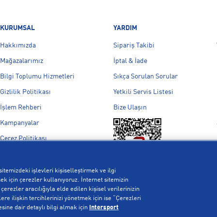
KURUMSAL
YARDIM
Hakkımızda
Sipariş Takibi
Mağazalarımız
İptal & İade
Bilgi Toplumu Hizmetleri
Sıkça Sorulan Sorular
Gizlilik Politikası
Yetkili Servis Listesi
İşlem Rehberi
Bize Ulaşın
Kampanyalar
Çerez Politikası
Aydınlatma Metni
Çerez Ayarları
itemizdeki işlevleri kişiselleştirmek ve ilgi
k için çerezler kullanıyoruz. İnternet sitemizin
erezler aracılığıyla elde edilen kişisel verilerinizin
re ilişkin tercihlerinizi yönetmek için ise “Çerezleri
esine dair detaylı bilgi almak için
Intersport