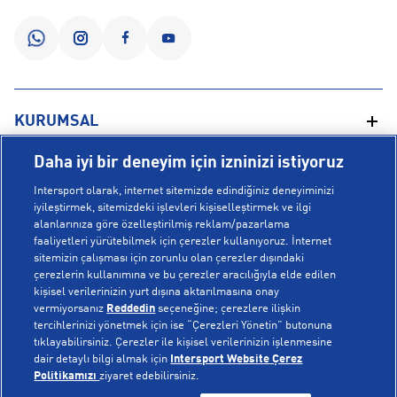
KURUMSAL
Daha iyi bir deneyim için izninizi istiyoruz
Hakkımızda
YARDIM
Intersport olarak, internet sitemizde edindiğiniz deneyiminizi
Mağazalarımız
iyileştirmek, sitemizdeki işlevleri kişiselleştirmek ve ilgi
alanlarınıza göre özelleştirilmiş reklam/pazarlama
Bilgi Toplumu Hizmetleri
Sipariş Takibi
faaliyetleri yürütebilmek için çerezler kullanıyoruz. İnternet
POPÜLER KOLEKSİYONLAR
sitemizin çalışması için zorunlu olan çerezler dışındaki
Gizlilik Politikası
İptal & İade
çerezlerin kullanımına ve bu çerezler aracılığıyla elde edilen
İşlem Rehberi
Sıkça Sorulan Sorular
kişisel verilerinizin yurt dışına aktarılmasına onay
Voleybol Milli Takım Formaları
vermiyorsanız
Reddedin
seçeneğine; çerezlere ilişkin
Kampanyalar
Yetkili Servis Listesi
New Balance 408
tercihlerinizi yönetmek için ise “Çerezleri Yönetin” butonuna
tıklayabilirsiniz. Çerezler ile kişisel verilerinizin işlenmesine
© Copyright INTERSPORT 2026
Çerez Politikası
Bize Ulaşın
Nike Initiator
dair detaylı bilgi almak için
Intersport Website Çerez
Üyelik Sözleşmesi
Gizlilik
Çerezler
Politikamızı
ziyaret edebilirsiniz.
Aydınlatma Metni
Hoka