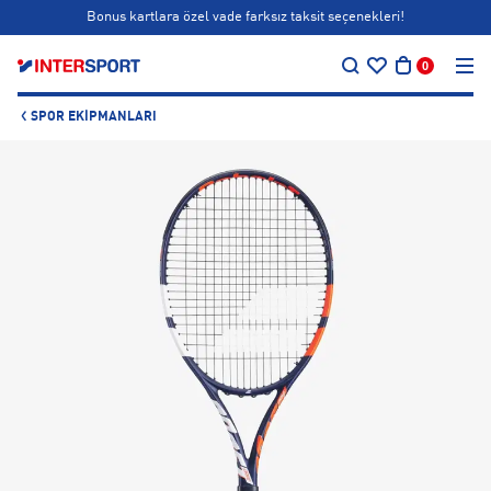
Bonus kartlara özel vade farksız taksit seçenekleri!
…
Siparişin 1-3 iş günü içerisinde kargoya teslim edilecektir.
0
Bonus kartlara özel vade farksız taksit seçenekleri!
SPOR EKIPMANLARI