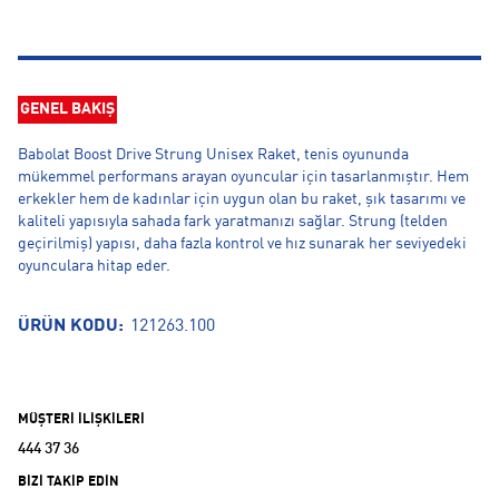
GENEL BAKIŞ
Babolat Boost Drive Strung Unisex Raket, tenis oyununda
mükemmel performans arayan oyuncular için tasarlanmıştır. Hem
erkekler hem de kadınlar için uygun olan bu raket, şık tasarımı ve
kaliteli yapısıyla sahada fark yaratmanızı sağlar. Strung (telden
geçirilmiş) yapısı, daha fazla kontrol ve hız sunarak her seviyedeki
oyunculara hitap eder.
ÜRÜN KODU:
121263.100
MÜŞTERİ İLİŞKİLERİ
444 37 36
BİZİ TAKİP EDİN