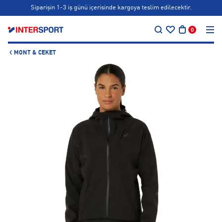
Siparişin 1-3 iş günü içerisinde kargoya teslim edilecektir.
…
Bonus kartlara özel vade farksız taksit seçenekleri!
0
Siparişin 1-3 iş günü içerisinde kargoya teslim edilecektir.
MONT & CEKET
Bonus kartlara özel vade farksız taksit seçenekleri!