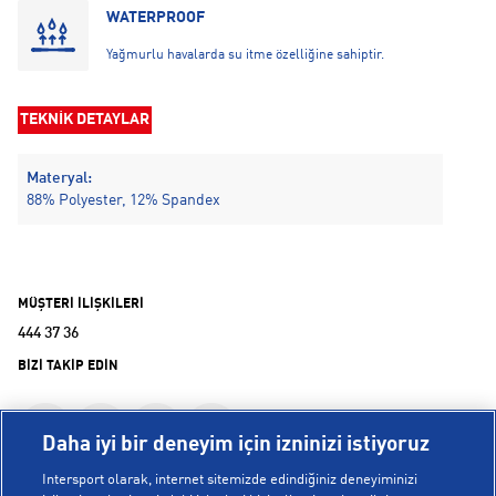
WATERPROOF
Yağmurlu havalarda su itme özelliğine sahiptir.
TEKNİK DETAYLAR
Materyal:
88% Polyester, 12% Spandex
MÜŞTERİ İLİŞKİLERİ
444 37 36
BİZİ TAKİP EDİN
Daha iyi bir deneyim için izninizi istiyoruz
Intersport olarak, internet sitemizde edindiğiniz deneyiminizi