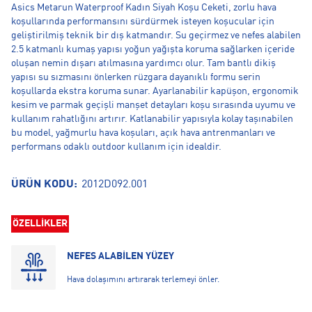
Asics Metarun Waterproof Kadın Siyah Koşu Ceketi, zorlu hava
koşullarında performansını sürdürmek isteyen koşucular için
geliştirilmiş teknik bir dış katmandır. Su geçirmez ve nefes alabilen
2.5 katmanlı kumaş yapısı yoğun yağışta koruma sağlarken içeride
oluşan nemin dışarı atılmasına yardımcı olur. Tam bantlı dikiş
yapısı su sızmasını önlerken rüzgara dayanıklı formu serin
koşullarda ekstra koruma sunar. Ayarlanabilir kapüşon, ergonomik
kesim ve parmak geçişli manşet detayları koşu sırasında uyumu ve
kullanım rahatlığını artırır. Katlanabilir yapısıyla kolay taşınabilen
bu model, yağmurlu hava koşuları, açık hava antrenmanları ve
performans odaklı outdoor kullanım için idealdir.
ÜRÜN KODU:
2012D092.001
ÖZELLİKLER
NEFES ALABİLEN YÜZEY
Hava dolaşımını artırarak terlemeyi önler.