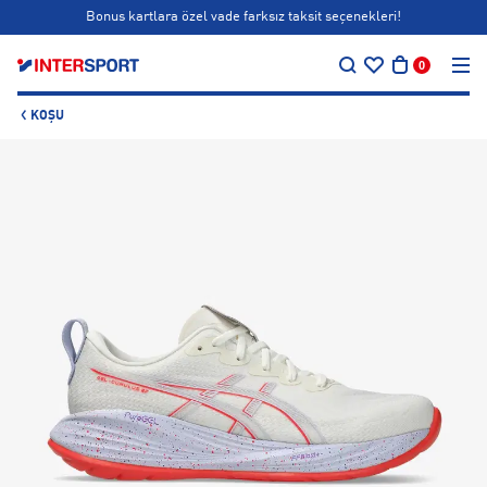
Bonus kartlara özel vade farksız taksit seçenekleri!
…
Siparişin 1-3 iş günü içerisinde kargoya teslim edilecektir.
0
Bonus kartlara özel vade farksız taksit seçenekleri!
KOŞU