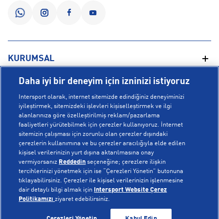
KURUMSAL
Daha iyi bir deneyim için izninizi istiyoruz
Hakkımızda
YARDIM
Intersport olarak, internet sitemizde edindiğiniz deneyiminizi
Mağazalarımız
iyileştirmek, sitemizdeki işlevleri kişiselleştirmek ve ilgi
alanlarınıza göre özelleştirilmiş reklam/pazarlama
Bilgi Toplumu Hizmetleri
Sipariş Takibi
faaliyetleri yürütebilmek için çerezler kullanıyoruz. İnternet
POPÜLER KOLEKSİYONLAR
sitemizin çalışması için zorunlu olan çerezler dışındaki
Gizlilik Politikası
İptal & İade
çerezlerin kullanımına ve bu çerezler aracılığıyla elde edilen
İşlem Rehberi
Sıkça Sorulan Sorular
kişisel verilerinizin yurt dışına aktarılmasına onay
Voleybol Milli Takım Formaları
vermiyorsanız
Reddedin
seçeneğine; çerezlere ilişkin
Kampanyalar
Yetkili Servis Listesi
New Balance 408
tercihlerinizi yönetmek için ise “Çerezleri Yönetin” butonuna
tıklayabilirsiniz. Çerezler ile kişisel verilerinizin işlenmesine
© Copyright INTERSPORT 2026
Çerez Politikası
Bize Ulaşın
Nike Initiator
dair detaylı bilgi almak için
Intersport Website Çerez
Üyelik Sözleşmesi
Gizlilik
Çerezler
Politikamızı
ziyaret edebilirsiniz.
Aydınlatma Metni
Hoka
Çerezleri Yönetin
Kabul Edin