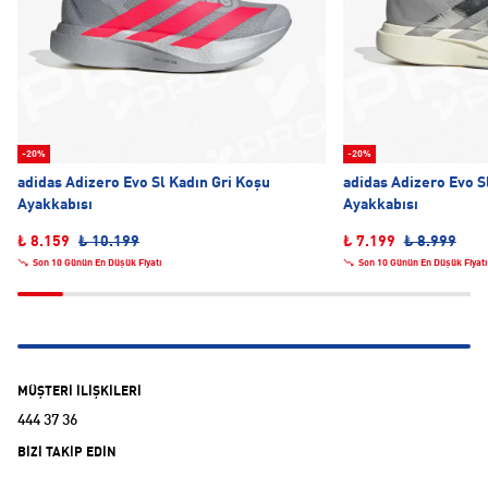
-20%
-20%
adidas Adizero Evo Sl Kadın Gri Koşu
adidas Adizero Evo S
Ayakkabısı
Ayakkabısı
₺ 8.159
₺ 10.199
₺ 7.199
₺ 8.999
Son 10 Günün En Düşük Fiyatı
Son 10 Günün En Düşük Fiyatı
MÜŞTERİ İLİŞKİLERİ
444 37 36
BİZİ TAKİP EDİN