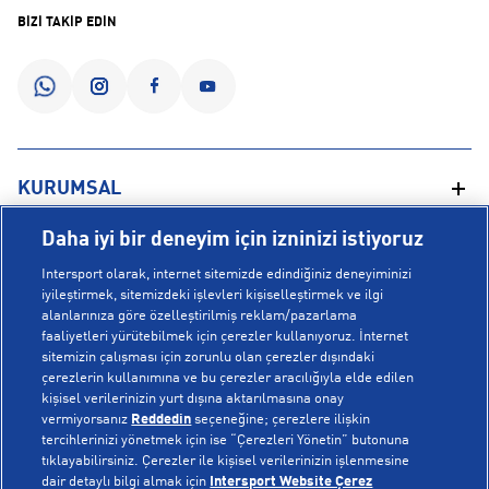
BİZİ TAKİP EDİN
KURUMSAL
Daha iyi bir deneyim için izninizi istiyoruz
Hakkımızda
YARDIM
Intersport olarak, internet sitemizde edindiğiniz deneyiminizi
Mağazalarımız
iyileştirmek, sitemizdeki işlevleri kişiselleştirmek ve ilgi
alanlarınıza göre özelleştirilmiş reklam/pazarlama
Bilgi Toplumu Hizmetleri
Sipariş Takibi
faaliyetleri yürütebilmek için çerezler kullanıyoruz. İnternet
POPÜLER KOLEKSİYONLAR
sitemizin çalışması için zorunlu olan çerezler dışındaki
Gizlilik Politikası
İptal & İade
çerezlerin kullanımına ve bu çerezler aracılığıyla elde edilen
İşlem Rehberi
Sıkça Sorulan Sorular
kişisel verilerinizin yurt dışına aktarılmasına onay
Voleybol Milli Takım Formaları
vermiyorsanız
Reddedin
seçeneğine; çerezlere ilişkin
Kampanyalar
Yetkili Servis Listesi
New Balance 408
tercihlerinizi yönetmek için ise “Çerezleri Yönetin” butonuna
tıklayabilirsiniz. Çerezler ile kişisel verilerinizin işlenmesine
© Copyright INTERSPORT 2026
Çerez Politikası
Bize Ulaşın
Nike Initiator
dair detaylı bilgi almak için
Intersport Website Çerez