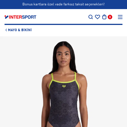
Bonus kartlara özel vade farksız taksit seçenekleri!
…
Siparişin 1-3 iş günü içerisinde kargoya teslim edilecektir.
0
Bonus kartlara özel vade farksız taksit seçenekleri!
MAYO & BIKINI