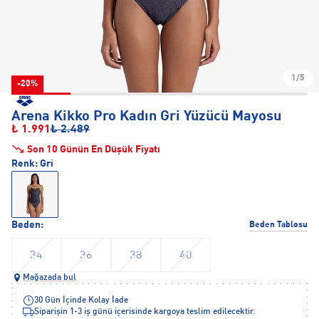
1/5
-20%
Arena Kikko Pro Kadın Gri Yüzücü Mayosu
₺ 1.991
₺ 2.489
Son 10 Günün En Düşük Fiyatı
Renk:
Gri
Beden:
Beden Tablosu
34
36
38
40
Mağazada bul
30 Gün İçinde Kolay İade
Siparişin 1-3 iş günü içerisinde kargoya teslim edilecektir.