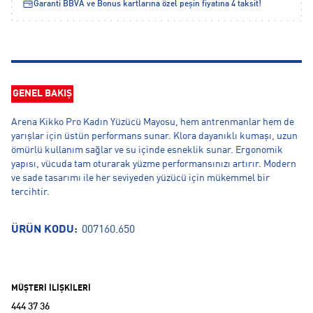
Garanti BBVA ve Bonus kartlarına özel peşin fiyatına 4 taksit!
GENEL BAKIŞ
Arena Kikko Pro Kadın Yüzücü Mayosu, hem antrenmanlar hem de
yarışlar için üstün performans sunar. Klora dayanıklı kumaşı, uzun
ömürlü kullanım sağlar ve su içinde esneklik sunar. Ergonomik
yapısı, vücuda tam oturarak yüzme performansınızı artırır. Modern
ve sade tasarımı ile her seviyeden yüzücü için mükemmel bir
tercihtir.
ÜRÜN KODU:
007160.650
MÜŞTERİ İLİŞKİLERİ
444 37 36