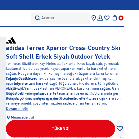
Arama
0
adidas Terrex Xperior Cross-Country Ski
Soft Shell Erkek Siyah Outdoor Yelek
Tekmele. Süzülerek kay. Nefes al. Tekrarla. Kros kayak stili, yumuşak
kaplamalı bu adidas yelek, kayak yaparken konforla hareket etmeni
sağlar. Rüzgara dayanıklı kumaşı ile soğuk rüzgarlara karşı koruma
sağlayan model, esnek parçası ve özel olarak şekillendirilmiş kol
Teknik Özellikler
oyuntuları ile tam hareket özgürlüğü sunar. Hiç durma, tüm gücünü
Tam boy fermuar
ortaya koy. Nemi uzaklaştıran AEROREADY, kuru kalmanı sağlar. Geri
AEROREADY
dönüştürülmüş malzemelerle tasarlanan ve en az %70 oranında geri
Göğüs cebi ve iki yan cep
dönüştürülmüş malzemelerden üretilen bu ürün, plastik atıklara son
Kolayca görülebilmeyi sağlayan 360 derece reflektör özelliği
vermeye yönelik çözümlerimizden sadece birini temsil ediyor.
Devamını Gör
Mağazada bul
TÜKENDİ