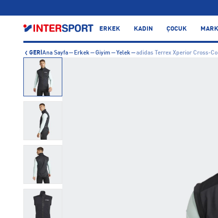
…
ERKEK
KADIN
ÇOCUK
MARK
GERİ
Ana Sayfa
Erkek
Giyim
Yelek
adidas Terrex Xperior Cross-Co