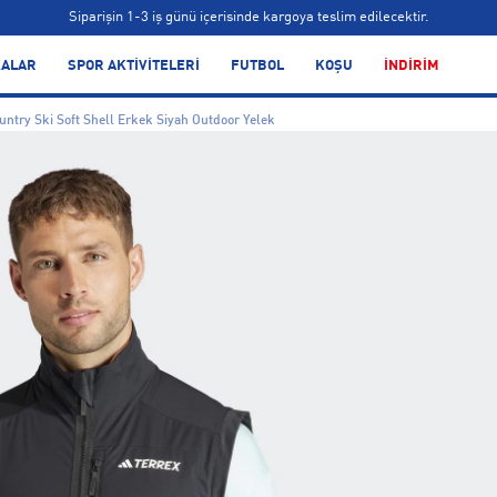
Siparişin 1-3 iş günü içerisinde kargoya teslim edilecektir.
Bonus kartlara özel vade farksız taksit seçenekleri!
ALAR
SPOR AKTİVİTELERİ
FUTBOL
KOŞU
İNDİRİM
Siparişin 1-3 iş günü içerisinde kargoya teslim edilecektir.
untry Ski Soft Shell Erkek Siyah Outdoor Yelek
Bonus kartlara özel vade farksız taksit seçenekleri!