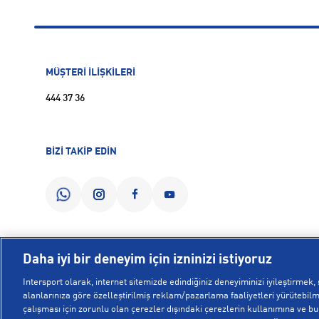
MÜŞTERİ İLİŞKİLERİ
444 37 36
BİZİ TAKİP EDİN
Daha iyi bir deneyim için izninizi istiyoruz
Intersport olarak, internet sitemizde edindiğiniz deneyiminizi iyileştirmek, s
alanlarınıza göre özelleştirilmiş reklam/pazarlama faaliyetleri yürütebilme
çalışması için zorunlu olan çerezler dışındaki çerezlerin kullanımına ve bu ç