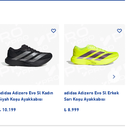
-20
adidas Adizero Evo Sl Kadın
adidas Adizero Evo Sl Erkek
adid
Siyah Koşu Ayakkabısı
Sarı Koşu Ayakkabısı
Beya
₺ 10.199
₺ 8.999
₺ 6.
So