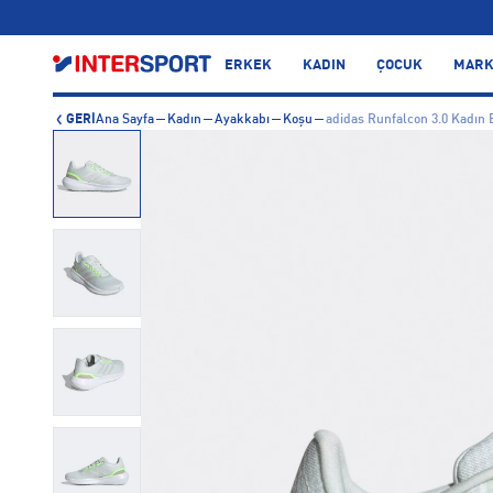
…
ERKEK
KADIN
ÇOCUK
MARK
GERİ
Ana Sayfa
Kadın
Ayakkabı
Koşu
adidas Runfalcon 3.0 Kadın