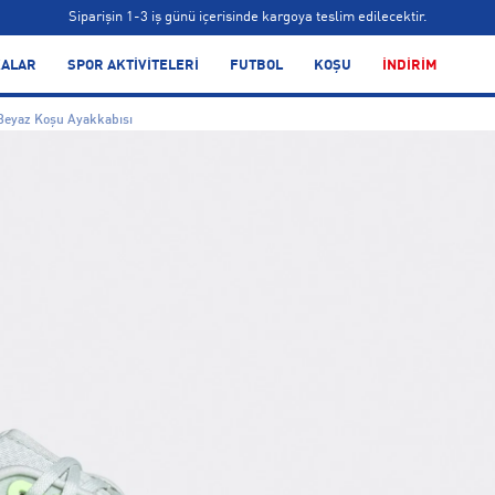
Bonus kartlara özel vade farksız taksit seçenekleri!
Siparişin 1-3 iş günü içerisinde kargoya teslim edilecektir.
ALAR
SPOR AKTİVİTELERİ
FUTBOL
KOŞU
İNDİRİM
Bonus kartlara özel vade farksız taksit seçenekleri!
Siparişin 1-3 iş günü içerisinde kargoya teslim edilecektir.
 Beyaz Koşu Ayakkabısı
Bonus kartlara özel vade farksız taksit seçenekleri!