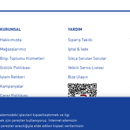
KURUMSAL
YARDIM
Hakkımızda
Sipariş Takibi
Mağazalarımız
İptal & İade
Bilgi Toplumu Hizmetleri
Sıkça Sorulan Sorular
Gizlilik Politikası
Yetkili Servis Listesi
İşlem Rehberi
Bize Ulaşın
Kampanyalar
Çerez Politikası
Aydınlatma Metni
Çerez Ayarları
itemizdeki işlevleri kişiselleştirmek ve ilgi
k için çerezler kullanıyoruz. İnternet sitemizin
erezler aracılığıyla elde edilen kişisel verilerinizin