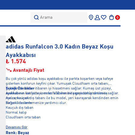
Arama
0
adidas Runfalcon 3.0 Kadın Beyaz Koşu
Ayakkabısı
₺ 1.574
Avantajlı Fiyat
Bu çok yönlü adidas koşu ayakkabısı ile parkta koşarken veya kafeye
giderken konforun keyfini çıkar. Yumuşak Cloudfoam orta tabanı,
giydiğin ilk andan itibaren iyi hissetmeni sağlar. Kumaş üst yüzeyi,
Teknik Özellikler
ayakkabının konforlu ve nefes alabilen bir yapıya sahip olmasını sağlar.
Ayakkabının üst yüzeyi, en az %50 oranında geri dönüştürülmüş
Ayrıca, kauçuk dış tabanı ile bu model, yeri kavrayarak kendinden emin
malzeme içerir
bir şekilde ilerlemenize yardımcı olur.
Bağcıklı tasarım
Kauçuk dış taban
Normal kalıp
Cloudfoam orta taban
Devamını Gör
Renk:
Beyaz