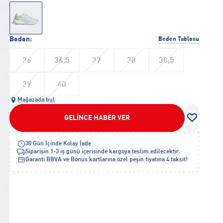
Beden:
Beden Tablosu
36
36,5
37
38
38,5
39
40
Mağazada bul
GELİNCE HABER VER
30 Gün İçinde Kolay İade
Siparişin 1-3 iş günü içerisinde kargoya teslim edilecektir.
Garanti BBVA ve Bonus kartlarına özel peşin fiyatına 4 taksit!