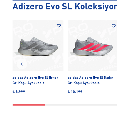
Adizero Evo SL Koleksiyo
ın
adidas Adizero Evo Sl Erkek
adidas Adizero Evo Sl Kadın
Gri Koşu Ayakkabısı
Gri Koşu Ayakkabısı
₺ 8.999
₺ 10.199