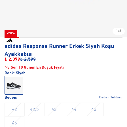
1/8
-20%
adidas Response Runner Erkek Siyah Koşu
Ayakkabısı
₺ 2.079
₺ 2.599
Son 10 Günün En Düşük Fiyatı
Renk:
Siyah
Beden:
Beden Tablosu
42
42,5
43
44
45
46