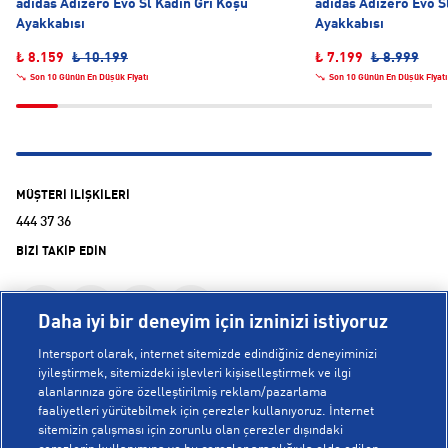
adidas Adizero Evo Sl Kadın Gri Koşu
adidas Adizero Evo S
Ayakkabısı
Ayakkabısı
₺ 8.159
₺ 10.199
₺ 7.199
₺ 8.999
Son 10 Günün En Düşük Fiyatı
Son 10 Günün En Düşük Fiyatı
MÜŞTERİ İLİŞKİLERİ
444 37 36
BİZİ TAKİP EDİN
Daha iyi bir deneyim için izninizi istiyoruz
Intersport olarak, internet sitemizde edindiğiniz deneyiminizi
iyileştirmek, sitemizdeki işlevleri kişiselleştirmek ve ilgi
alanlarınıza göre özelleştirilmiş reklam/pazarlama
KURUMSAL
faaliyetleri yürütebilmek için çerezler kullanıyoruz. İnternet
sitemizin çalışması için zorunlu olan çerezler dışındaki