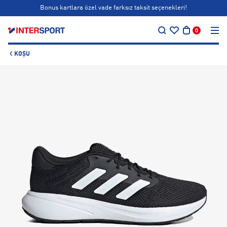
Bonus kartlara özel vade farksız taksit seçenekleri!
…
Siparişin 1-3 iş günü içerisinde kargoya teslim edilecektir.
0
Bonus kartlara özel vade farksız taksit seçenekleri!
KOŞU