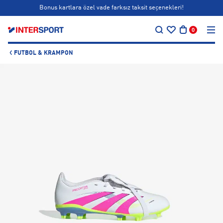
Bonus kartlara özel vade farksız taksit seçenekleri!
…
Siparişin 1-3 iş günü içerisinde kargoya teslim edilecektir.
0
Bonus kartlara özel vade farksız taksit seçenekleri!
FUTBOL & KRAMPON