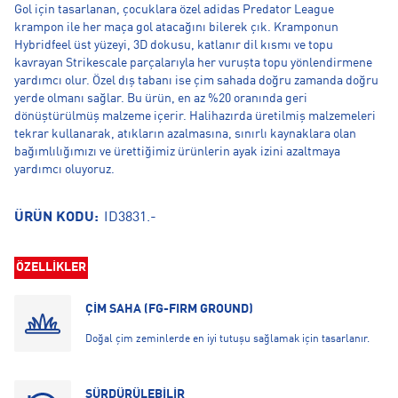
Gol için tasarlanan, çocuklara özel adidas Predator League
krampon ile her maça gol atacağını bilerek çık. Kramponun
Hybridfeel üst yüzeyi, 3D dokusu, katlanır dil kısmı ve topu
kavrayan Strikescale parçalarıyla her vuruşta topu yönlendirmene
yardımcı olur. Özel dış tabanı ise çim sahada doğru zamanda doğru
yerde olmanı sağlar. Bu ürün, en az %20 oranında geri
dönüştürülmüş malzeme içerir. Halihazırda üretilmiş malzemeleri
tekrar kullanarak, atıkların azalmasına, sınırlı kaynaklara olan
bağımlılığımızı ve ürettiğimiz ürünlerin ayak izini azaltmaya
yardımcı oluyoruz.
ÜRÜN KODU:
ID3831.-
ÖZELLİKLER
ÇİM SAHA (FG-FIRM GROUND)
Doğal çim zeminlerde en iyi tutuşu sağlamak için tasarlanır.
SÜRDÜRÜLEBİLİR