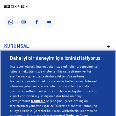
BİZİ TAKİP EDİN
KURUMSAL
Daha iyi bir deneyim için izninizi istiyoruz
Hakkımızda
YARDIM
Intersport olarak, internet sitemizde edindiğiniz deneyiminizi
Mağazalarımız
iyileştirmek, sitemizdeki işlevleri kişiselleştirmek ve ilgi
alanlarınıza göre özelleştirilmiş reklam/pazarlama
Bilgi Toplumu Hizmetleri
Sipariş Takibi
faaliyetleri yürütebilmek için çerezler kullanıyoruz. İnternet
POPÜLER KOLEKSİYONLAR
sitemizin çalışması için zorunlu olan çerezler dışındaki
Gizlilik Politikası
İptal & İade
çerezlerin kullanımına ve bu çerezler aracılığıyla elde edilen
İşlem Rehberi
Sıkça Sorulan Sorular
kişisel verilerinizin yurt dışına aktarılmasına onay
Voleybol Milli Takım Formaları
vermiyorsanız
Reddedin
seçeneğine; çerezlere ilişkin
Kampanyalar
Yetkili Servis Listesi
New Balance 408
tercihlerinizi yönetmek için ise “Çerezleri Yönetin” butonuna
tıklayabilirsiniz. Çerezler ile kişisel verilerinizin işlenmesine
© Copyright INTERSPORT 2026
Çerez Politikası
Bize Ulaşın
Nike Initiator
dair detaylı bilgi almak için
Intersport Website Çerez