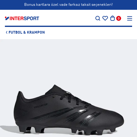
Bonus kartlara özel vade farksız taksit seçenekleri!
…
Siparişin 1-3 iş günü içerisinde kargoya teslim edilecektir.
0
Bonus kartlara özel vade farksız taksit seçenekleri!
FUTBOL & KRAMPON