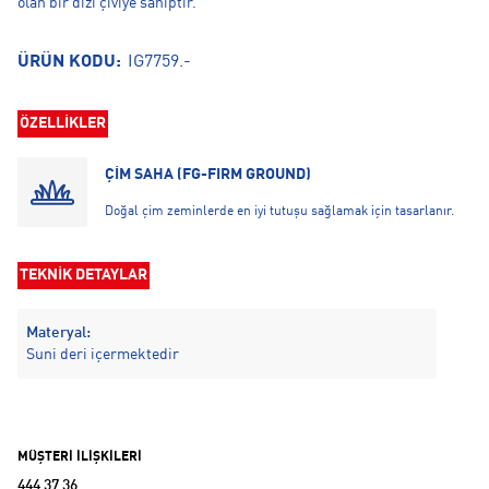
olan bir dizi çiviye sahiptir.
ÜRÜN KODU:
IG7759.-
ÖZELLİKLER
ÇİM SAHA (FG-FIRM GROUND)
Doğal çim zeminlerde en iyi tutuşu sağlamak için tasarlanır.
TEKNİK DETAYLAR
Materyal:
Suni deri içermektedir
MÜŞTERİ İLİŞKİLERİ
444 37 36