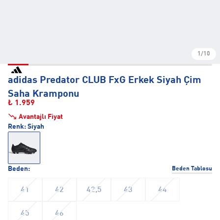
1/10
adidas Predator CLUB FxG Erkek Siyah Çim
Saha Kramponu
₺ 1.959
Avantajlı Fiyat
Renk:
Siyah
Beden:
Beden Tablosu
41
42
42,5
43
44
45
46