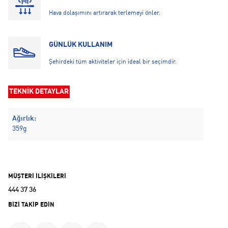
Hava dolaşımını artırarak terlemeyi önler.
GÜNLÜK KULLANIM
Şehirdeki tüm aktiviteler için ideal bir seçimdir.
TEKNİK DETAYLAR
Ağırlık:
359g
MÜŞTERİ İLİŞKİLERİ
444 37 36
BİZİ TAKİP EDİN