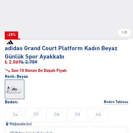
1/8
-25%
adidas Grand Court Platform Kadın Beyaz
Günlük Spor Ayakkabı
₺ 2.069
₺ 2.759
Son 10 Günün En Düşük Fiyatı
Renk:
Beyaz
Beden:
Beden Tablosu
36
37
38
39
40
Mağazada bul