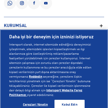
KURUMSAL
Daha iyi bir deneyim için izninizi istiyoruz
Hakkımızda
YARDIM
Intersport olarak, internet sitemizde edindiğiniz deneyiminizi
Mağazalarımız
iyileştirmek, sitemizdeki işlevleri kişiselleştirmek ve ilgi
alanlarınıza göre özelleştirilmiş reklam/pazarlama
Bilgi Toplumu Hizmetleri
Sipariş Takibi
faaliyetleri yürütebilmek için çerezler kullanıyoruz. İnternet
POPÜLER KOLEKSİYONLAR
sitemizin çalışması için zorunlu olan çerezler dışındaki
Gizlilik Politikası
İptal & İade
çerezlerin kullanımına ve bu çerezler aracılığıyla elde edilen
İşlem Rehberi
Sıkça Sorulan Sorular
kişisel verilerinizin yurt dışına aktarılmasına onay
Voleybol Milli Takım Formaları
vermiyorsanız
Reddedin
seçeneğine; çerezlere ilişkin
Kampanyalar
Yetkili Servis Listesi
New Balance 408
tercihlerinizi yönetmek için ise “Çerezleri Yönetin” butonuna
tıklayabilirsiniz. Çerezler ile kişisel verilerinizin işlenmesine
© Copyright INTERSPORT 2026
Çerez Politikası
Bize Ulaşın
Nike Initiator
dair detaylı bilgi almak için
Intersport Website Çerez
Üyelik Sözleşmesi
Gizlilik
Çerezler
Politikamızı
ziyaret edebilirsiniz.
Aydınlatma Metni
Hoka
GELİNCE HABER VER
GELİNCE HABER VER
Çerezleri Yönetin
Kabul Edin
Çerez Ayarları
On Cloudmonster