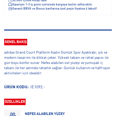
30 Gün İçinde Kolay İade
Siparişin 1-3 iş günü içerisinde kargoya teslim edilecektir.
Garanti BBVA ve Bonus kartlarına özel peşin fiyatına 4 taksit!
GENEL BAKIŞ
adidas Grand Court Platform Kadın Günlük Spor Ayakkabı, şık ve
modern tasarımı ile dikkat çeker. Yüksek tabanı ve rahat yapısı ile
gün boyu konfor sunar. Nefes alabilen üst yüzeyi ve yumuşak iç
tabanı ile her adımda rahatlık sağlar. Günlük kullanım ve hafif spor
aktiviteleri için idealdir.
ÜRÜN KODU:
IE1092.-
ÖZELLİKLER
NEFES ALABİLEN YÜZEY