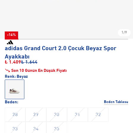
1/9
-14%
adidas Grand Court 2.0 Çocuk Beyaz Spor
Ayakkabı
₺ 1.409
₺ 1.644
Son 10 Günün En Düşük Fiyatı
Renk:
Beyaz
Beden:
Beden Tablosu
28
29
30
31
32
33
34
35