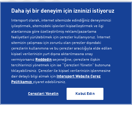
Daha iyi bir deneyim için izninizi istiyoruz
Intersport olarak, internet sitemizde edindiğiniz deneyiminizi
iyileştirmek, sitemizdeki işlevleri kişiselleştirmek ve ilgi
alanlarınıza göre özelleştirilmiş reklam/pazarlama
KURUMSAL
faaliyetleri yürütebilmek için çerezler kullanıyoruz. İnternet
sitemizin çalışması için zorunlu olan çerezler dışındaki
çerezlerin kullanımına ve bu çerezler aracılığıyla elde edilen
Hakkımızda
kişisel verilerinizin yurt dışına aktarılmasına onay
YARDIM
Mağazalarımız
vermiyorsanız
Reddedin
seçeneğine; çerezlere ilişkin
tercihlerinizi yönetmek için ise “Çerezleri Yönetin” butonuna
Bilgi Toplumu Hizmetleri
Sipariş Takibi
tıklayabilirsiniz. Çerezler ile kişisel verilerinizin işlenmesine
dair detaylı bilgi almak için
Intersport Website Çerez
POPÜLER KOLEKSİYONLAR
Gizlilik Politikası
İptal & İade
Politikamızı
ziyaret edebilirsiniz.
İşlem Rehberi
Sıkça Sorulan Sorular
Voleybol Milli Takım Formaları
GELİNCE HABER VER
GELİNCE HABER VER
Çerezleri Yönetin
Kabul Edin
Kampanyalar
Yetkili Servis Listesi
New Balance 408
© Copyright INTERSPORT 2026
Çerez Politikası
Bize Ulaşın
Nike Initiator
Üyelik Sözleşmesi
Gizlilik
Çerezler
Aydınlatma Metni
Hoka