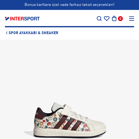
Bonus kartlara özel vade farksız taksit seçenekleri!
…
Siparişin 1-3 iş günü içerisinde kargoya teslim edilecektir.
0
Bonus kartlara özel vade farksız taksit seçenekleri!
SPOR AYAKKABI & SNEAKER