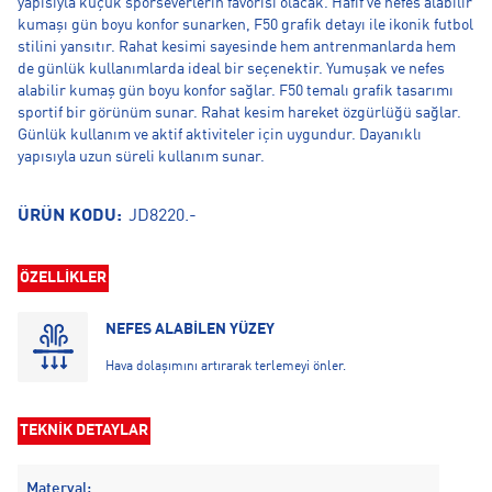
yapısıyla küçük sporseverlerin favorisi olacak. Hafif ve nefes alabilir
kumaşı gün boyu konfor sunarken, F50 grafik detayı ile ikonik futbol
stilini yansıtır. Rahat kesimi sayesinde hem antrenmanlarda hem
de günlük kullanımlarda ideal bir seçenektir. Yumuşak ve nefes
alabilir kumaş gün boyu konfor sağlar. F50 temalı grafik tasarımı
sportif bir görünüm sunar. Rahat kesim hareket özgürlüğü sağlar.
Günlük kullanım ve aktif aktiviteler için uygundur. Dayanıklı
yapısıyla uzun süreli kullanım sunar.
ÜRÜN KODU:
JD8220.-
ÖZELLİKLER
NEFES ALABİLEN YÜZEY
Hava dolaşımını artırarak terlemeyi önler.
TEKNİK DETAYLAR
Materyal: