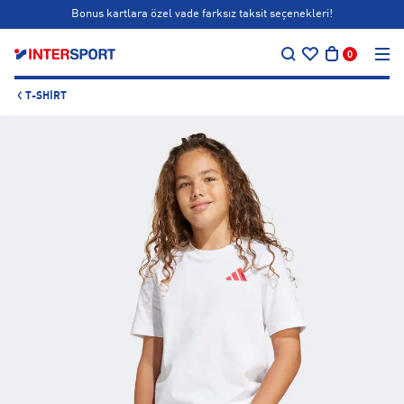
Bonus kartlara özel vade farksız taksit seçenekleri!
…
Siparişin 1-3 iş günü içerisinde kargoya teslim edilecektir.
0
Bonus kartlara özel vade farksız taksit seçenekleri!
T-SHIRT