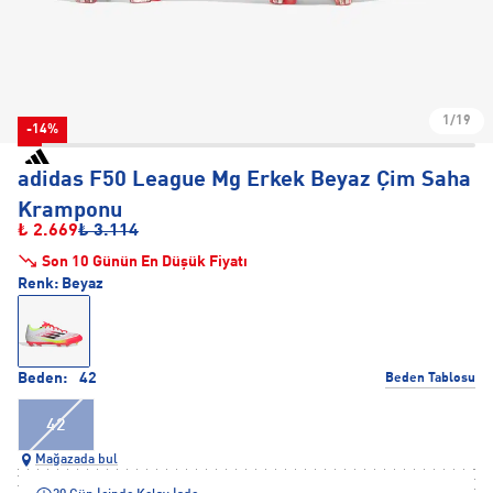
1/19
-14%
adidas F50 League Mg Erkek Beyaz Çim Saha
Kramponu
₺ 2.669
₺ 3.114
Son 10 Günün En Düşük Fiyatı
Renk:
Beyaz
Beden:
42
Beden Tablosu
42
Mağazada bul