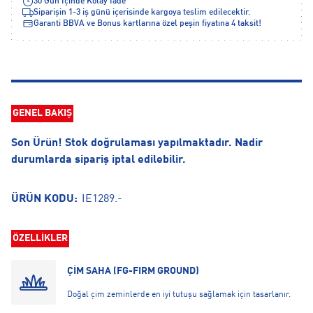
30 Gün İçinde Kolay İade
Siparişin 1-3 iş günü içerisinde kargoya teslim edilecektir.
Garanti BBVA ve Bonus kartlarına özel peşin fiyatına 4 taksit!
GENEL BAKIŞ
Son Ürün! Stok doğrulaması yapılmaktadır. Nadir
durumlarda sipariş iptal edilebilir.
ÜRÜN KODU:
IE1289.-
ÖZELLİKLER
ÇİM SAHA (FG-FIRM GROUND)
Doğal çim zeminlerde en iyi tutuşu sağlamak için tasarlanır.