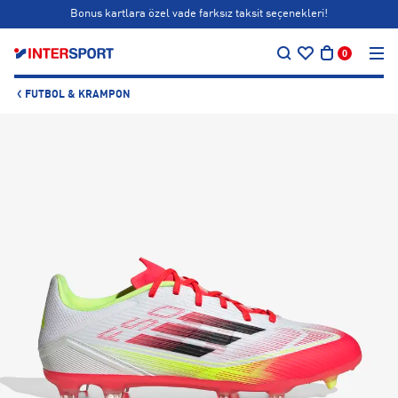
Bonus kartlara özel vade farksız taksit seçenekleri!
…
Siparişin 1-3 iş günü içerisinde kargoya teslim edilecektir.
0
Bonus kartlara özel vade farksız taksit seçenekleri!
FUTBOL & KRAMPON