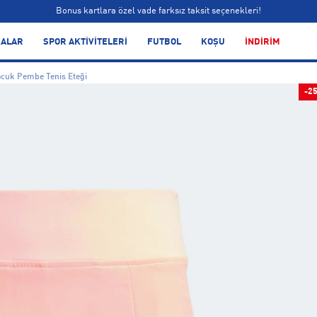
Bonus kartlara özel vade farksız taksit seçenekleri!
Siparişin 1-3 iş günü içerisinde kargoya teslim edilecektir.
ALAR
SPOR AKTİVİTELERİ
FUTBOL
KOŞU
İNDİRİM
Bonus kartlara özel vade farksız taksit seçenekleri!
ocuk Pembe Tenis Eteği
-2