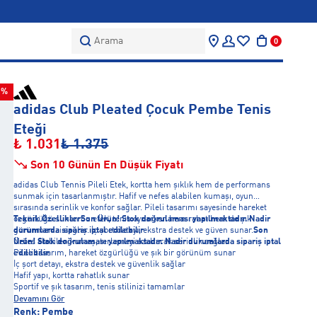
Arama
0
5%
adidas Club Pleated Çocuk Pembe Tenis
Eteği
₺ 1.031
₺ 1.375
Son 10 Günün En Düşük Fiyatı
adidas Club Tennis Pileli Etek, kortta hem şıklık hem de performans
sunmak için tasarlanmıştır. Hafif ve nefes alabilen kumaşı, oyun
sırasında serinlik ve konfor sağlar. Pileli tasarımı sayesinde hareket
özgürlüğü sunan bu etek, tenis oynarken hem rahat hem de şık
Teknik Özellikler
Son Ürün! Stok doğrulaması yapılmaktadır. Nadir
görünmenizi sağlar. İç şort detayı, ekstra destek ve güven sunar.
durumlarda sipariş iptal edilebilir
Son
Ürün! Stok doğrulaması yapılmaktadır. Nadir durumlarda sipariş iptal
Nefes alabilen kumaş, terlemeyi azaltarak serinlik sağlar
edilebilir
Pileli tasarım, hareket özgürlüğü ve şık bir görünüm sunar
İç şort detayı, ekstra destek ve güvenlik sağlar
Hafif yapı, kortta rahatlık sunar
Sportif ve şık tasarım, tenis stilinizi tamamlar
Devamını Gör
Renk:
Pembe