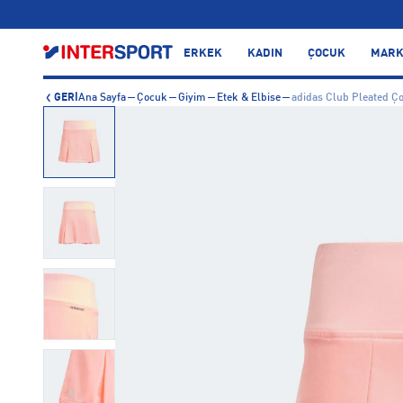
…
ERKEK
KADIN
ÇOCUK
MARK
GERİ
Ana Sayfa
Çocuk
Giyim
Etek & Elbise
adidas Club Pleated Ç