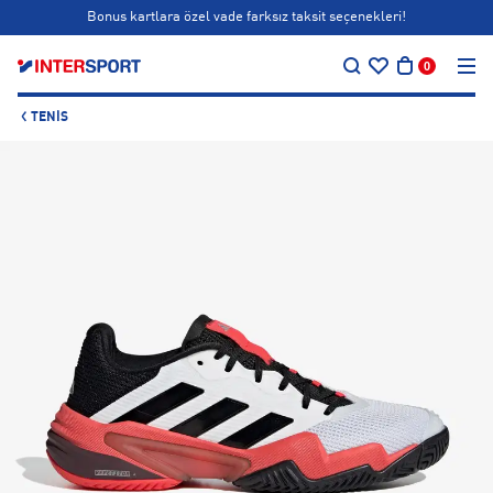
Bonus kartlara özel vade farksız taksit seçenekleri!
…
Siparişin 1-3 iş günü içerisinde kargoya teslim edilecektir.
0
Bonus kartlara özel vade farksız taksit seçenekleri!
TENIS