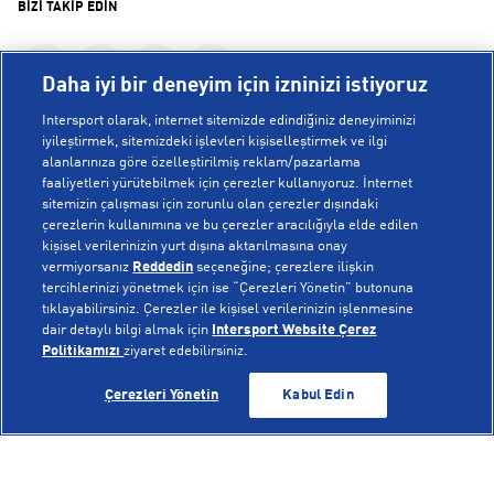
BİZİ TAKİP EDİN
Daha iyi bir deneyim için izninizi istiyoruz
Intersport olarak, internet sitemizde edindiğiniz deneyiminizi
iyileştirmek, sitemizdeki işlevleri kişiselleştirmek ve ilgi
alanlarınıza göre özelleştirilmiş reklam/pazarlama
KURUMSAL
faaliyetleri yürütebilmek için çerezler kullanıyoruz. İnternet
sitemizin çalışması için zorunlu olan çerezler dışındaki
çerezlerin kullanımına ve bu çerezler aracılığıyla elde edilen
Hakkımızda
kişisel verilerinizin yurt dışına aktarılmasına onay
YARDIM
Mağazalarımız
vermiyorsanız
Reddedin
seçeneğine; çerezlere ilişkin
tercihlerinizi yönetmek için ise “Çerezleri Yönetin” butonuna
Bilgi Toplumu Hizmetleri
Sipariş Takibi
tıklayabilirsiniz. Çerezler ile kişisel verilerinizin işlenmesine
dair detaylı bilgi almak için
Intersport Website Çerez
POPÜLER KOLEKSİYONLAR
Gizlilik Politikası
İptal & İade
Politikamızı
ziyaret edebilirsiniz.
İşlem Rehberi
Sıkça Sorulan Sorular
Voleybol Milli Takım Formaları
GELİNCE HABER VER
GELİNCE HABER VER
Çerezleri Yönetin
Kabul Edin
Kampanyalar
Yetkili Servis Listesi
New Balance 408
© Copyright INTERSPORT 2026
Çerez Politikası
Bize Ulaşın
Nike Initiator
Üyelik Sözleşmesi
Gizlilik
Çerezler