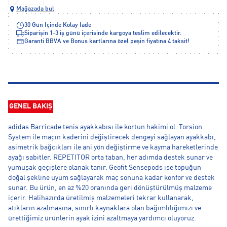
Mağazada bul
30 Gün İçinde Kolay İade
Siparişin 1-3 iş günü içerisinde kargoya teslim edilecektir.
Garanti BBVA ve Bonus kartlarına özel peşin fiyatına 4 taksit!
GENEL BAKIŞ
adidas Barricade tenis ayakkabısı ile kortun hakimi ol. Torsion
System ile maçın kaderini değiştirecek dengeyi sağlayan ayakkabı,
asimetrik bağcıkları ile ani yön değiştirme ve kayma hareketlerinde
ayağı sabitler. REPETITOR orta taban, her adımda destek sunar ve
yumuşak geçişlere olanak tanır. Geofit Sensepods ise topuğun
doğal şekline uyum sağlayarak maç sonuna kadar konfor ve destek
sunar. Bu ürün, en az %20 oranında geri dönüştürülmüş malzeme
içerir. Halihazırda üretilmiş malzemeleri tekrar kullanarak,
atıkların azalmasına, sınırlı kaynaklara olan bağımlılığımızı ve
ürettiğimiz ürünlerin ayak izini azaltmaya yardımcı oluyoruz.