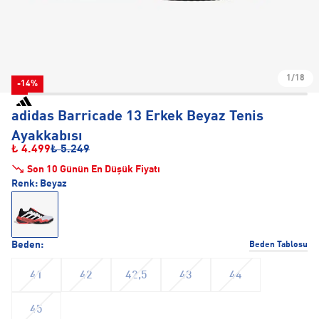
1/18
-14%
adidas Barricade 13 Erkek Beyaz Tenis
Ayakkabısı
₺ 4.499
₺ 5.249
Son 10 Günün En Düşük Fiyatı
Renk:
Beyaz
Beden:
Beden Tablosu
41
42
42,5
43
44
45