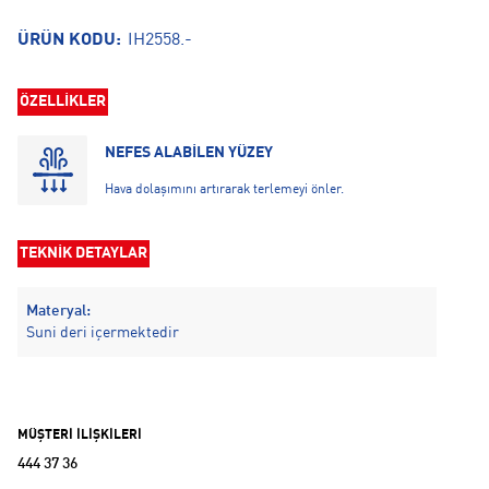
ÜRÜN KODU:
IH2558.-
ÖZELLİKLER
NEFES ALABİLEN YÜZEY
Hava dolaşımını artırarak terlemeyi önler.
TEKNİK DETAYLAR
Materyal:
Suni deri içermektedir
MÜŞTERİ İLİŞKİLERİ
444 37 36