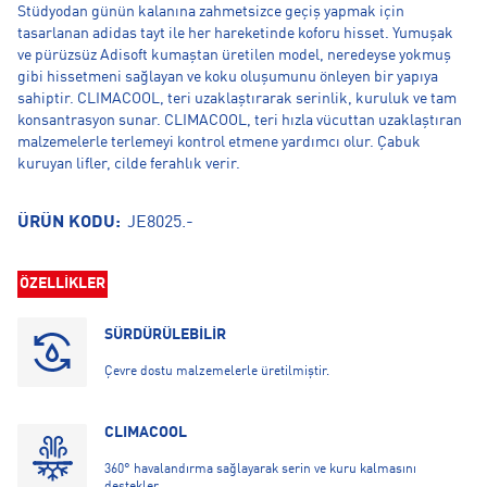
Stüdyodan günün kalanına zahmetsizce geçiş yapmak için
tasarlanan adidas tayt ile her hareketinde koforu hisset. Yumuşak
ve pürüzsüz Adisoft kumaştan üretilen model, neredeyse yokmuş
gibi hissetmeni sağlayan ve koku oluşumunu önleyen bir yapıya
sahiptir. CLIMACOOL, teri uzaklaştırarak serinlik, kuruluk ve tam
konsantrasyon sunar. CLIMACOOL, teri hızla vücuttan uzaklaştıran
malzemelerle terlemeyi kontrol etmene yardımcı olur. Çabuk
kuruyan lifler, cilde ferahlık verir.
ÜRÜN KODU:
JE8025.-
ÖZELLİKLER
SÜRDÜRÜLEBİLİR
Çevre dostu malzemelerle üretilmiştir.
CLIMACOOL
360° havalandırma sağlayarak serin ve kuru kalmasını