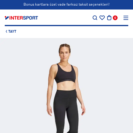
Bonus kartlara özel vade farksız taksit seçenekleri!
…
Siparişin 1-3 iş günü içerisinde kargoya teslim edilecektir.
0
Bonus kartlara özel vade farksız taksit seçenekleri!
TAYT