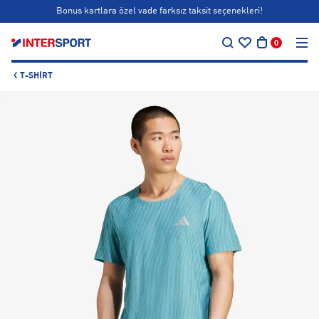
Bonus kartlara özel vade farksız taksit seçenekleri!
…
Siparişin 1-3 iş günü içerisinde kargoya teslim edilecektir.
0
Bonus kartlara özel vade farksız taksit seçenekleri!
T-SHIRT