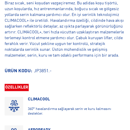
Biraz sıcak, seni koşudan vazgeçiremez. Bu adidas koşu tişörtü,
uzun koşularda, hız antrenmanlarında, boğucu sıcak ve gölgesiz
yollarda serin kalmana yardımcı olur. En iyi serinlik teknolojimiz
CLIMACOOL+ ile üretildi. Havalandırma özelliği, cildinde hava akışı
sağlarken reflektörlü detaylar, az ışıkta parlayarak görünürlüğünü
artırır. CLIMACOOL+, teri hızla vücuttan uzaklaştıran malzemelerle
terlemeyi kontrol etmene yardımcı olur. Çabuk kuruyan lifler, cilde
ferahlık verir. Vücut şekline uygun ter kontrolü, stratejik
noktalarda serinlik sunar. Üstün mühendislik ve gelişmiş
malzemeler, serin, kuru ve tam odaklı performans için bir arada.
ÜRÜN KODU:
JP3851.-
ÖZELLİKLER
CLIMACOOL
360° havalandırma sağlayarak serin ve kuru kalmasını
destekler.