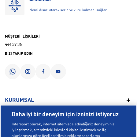
AEROREADY
Nemi dışarı atarak serin ve kuru kalmanı sağlar.
MÜŞTERİ İLİŞKİLERİ
444 37 36
BİZİ TAKİP EDİN
KURUMSAL
Daha iyi bir deneyim için izninizi istiyoruz
Hakkımızda
YARDIM
Intersport olarak, internet sitemizde edindiğiniz deneyiminizi
Mağazalarımız
iyileştirmek, sitemizdeki işlevleri kişiselleştirmek ve ilgi
alanlarınıza göre özelleştirilmiş reklam/pazarlama