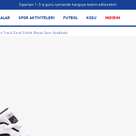
Siparişin 1-3 iş günü içerisinde kargoya teslim edilecektir.
Bonus kartlara özel vade farksız taksit seçenekleri!
ALAR
SPOR AKTİVİTELERİ
FUTBOL
KOŞU
İNDİRİM
Siparişin 1-3 iş günü içerisinde kargoya teslim edilecektir.
s Track Ezral Erkek Beyaz Spor Ayakkabı
Bonus kartlara özel vade farksız taksit seçenekleri!