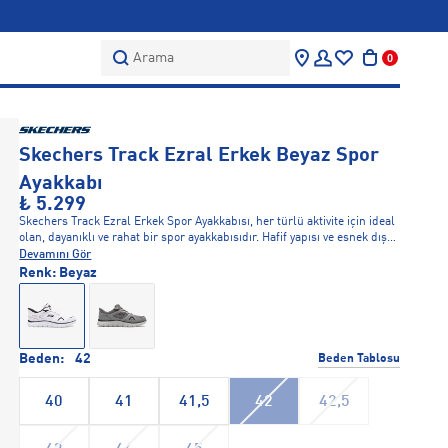
Arama
0
Skechers Track Ezral Erkek Beyaz Spor
Ayakkabı
₺ 5.299
Skechers Track Ezral Erkek Spor Ayakkabısı, her türlü aktivite için ideal
olan, dayanıklı ve rahat bir spor ayakkabısıdır. Hafif yapısı ve esnek dış
tabanı, her adımda rahatlık ve esneklik sağlar. Ayakkabının nefes
Devamını Gör
alabilir üst yüzeyi, ayaklarınızın serin ve kuru kalmasını sağlarken,
Renk:
Beyaz
modern tasarımı şıklığı da beraberinde getirir. Beyaz renk tasarımı, her
kıyafetle uyum sağlar ve spor aktivitelerinde rahatça kullanılabilir. Hem
antrenmanlarda hem de günlük hayatta mükemmel bir seçimdir.
Beden:
42
Beden Tablosu
40
41
41,5
42
42,5