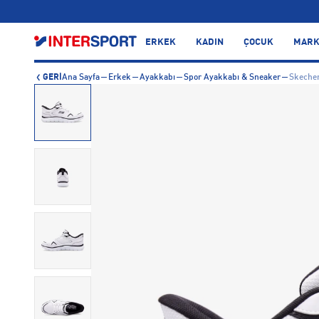
…
ERKEK
KADIN
ÇOCUK
MARK
GERİ
Ana Sayfa
Erkek
Ayakkabı
Spor Ayakkabı & Sneaker
Skecher