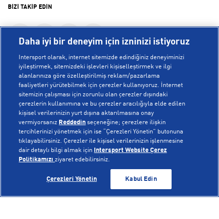
BİZİ TAKİP EDİN
Daha iyi bir deneyim için izninizi istiyoruz
Intersport olarak, internet sitemizde edindiğiniz deneyiminizi
iyileştirmek, sitemizdeki işlevleri kişiselleştirmek ve ilgi
alanlarınıza göre özelleştirilmiş reklam/pazarlama
KURUMSAL
faaliyetleri yürütebilmek için çerezler kullanıyoruz. İnternet
sitemizin çalışması için zorunlu olan çerezler dışındaki
çerezlerin kullanımına ve bu çerezler aracılığıyla elde edilen
Hakkımızda
kişisel verilerinizin yurt dışına aktarılmasına onay
YARDIM
Mağazalarımız
vermiyorsanız
Reddedin
seçeneğine; çerezlere ilişkin
tercihlerinizi yönetmek için ise “Çerezleri Yönetin” butonuna
Bilgi Toplumu Hizmetleri
Sipariş Takibi
tıklayabilirsiniz. Çerezler ile kişisel verilerinizin işlenmesine
dair detaylı bilgi almak için
Intersport Website Çerez
POPÜLER KOLEKSİYONLAR
Gizlilik Politikası
İptal & İade
Politikamızı
ziyaret edebilirsiniz.
İşlem Rehberi
Sıkça Sorulan Sorular
Voleybol Milli Takım Formaları
GELİNCE HABER VER
GELİNCE HABER VER
Çerezleri Yönetin
Kabul Edin
Kampanyalar
Yetkili Servis Listesi
New Balance 408
© Copyright INTERSPORT 2026
Çerez Politikası
Bize Ulaşın
Nike Initiator
Üyelik Sözleşmesi
Gizlilik
Çerezler