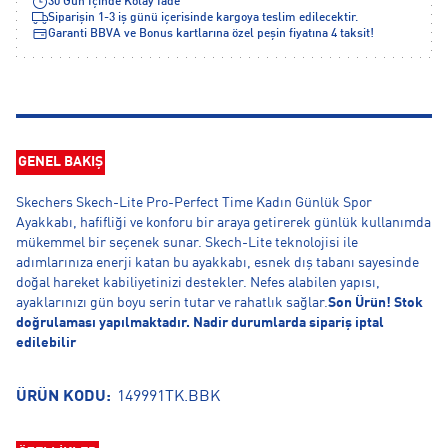
30 Gün İçinde Kolay İade
Siparişin 1-3 iş günü içerisinde kargoya teslim edilecektir.
Garanti BBVA ve Bonus kartlarına özel peşin fiyatına 4 taksit!
GENEL BAKIŞ
Skechers Skech-Lite Pro-Perfect Time Kadın Günlük Spor
Ayakkabı, hafifliği ve konforu bir araya getirerek günlük kullanımda
mükemmel bir seçenek sunar. Skech-Lite teknolojisi ile
adımlarınıza enerji katan bu ayakkabı, esnek dış tabanı sayesinde
doğal hareket kabiliyetinizi destekler. Nefes alabilen yapısı,
ayaklarınızı gün boyu serin tutar ve rahatlık sağlar.
Son Ürün! Stok
doğrulaması yapılmaktadır. Nadir durumlarda sipariş iptal
edilebilir
ÜRÜN KODU:
149991TK.BBK