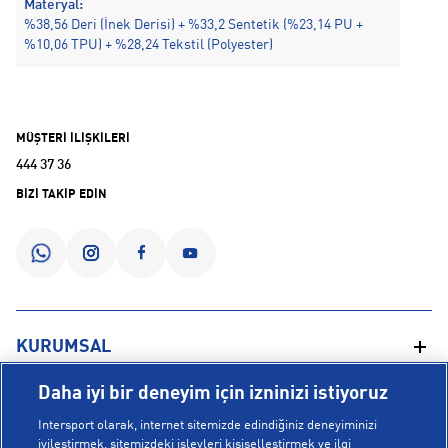
Materyal:
%38,56 Deri (İnek Derisi) + %33,2 Sentetik (%23,14 PU +
%10,06 TPU) + %28,24 Tekstil (Polyester)
MÜŞTERİ İLİŞKİLERİ
444 37 36
BİZİ TAKİP EDİN
KURUMSAL
Daha iyi bir deneyim için izninizi istiyoruz
Hakkımızda
YARDIM
Intersport olarak, internet sitemizde edindiğiniz deneyiminizi
Mağazalarımız
iyileştirmek, sitemizdeki işlevleri kişiselleştirmek ve ilgi