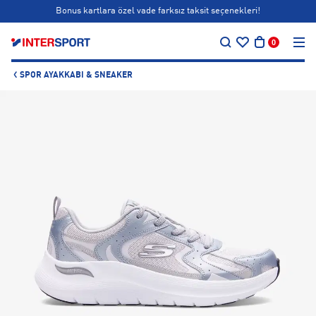
Bonus kartlara özel vade farksız taksit seçenekleri!
…
Siparişin 1-3 iş günü içerisinde kargoya teslim edilecektir.
0
Bonus kartlara özel vade farksız taksit seçenekleri!
SPOR AYAKKABI & SNEAKER