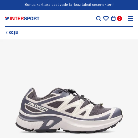
Bonus kartlara özel vade farksız taksit seçenekleri!
…
Siparişin 1-3 iş günü içerisinde kargoya teslim edilecektir.
0
Bonus kartlara özel vade farksız taksit seçenekleri!
KOŞU