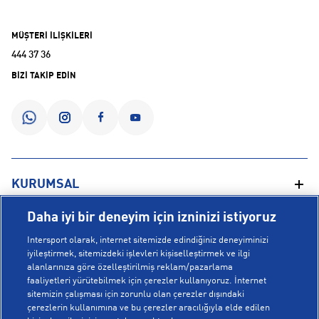
MÜŞTERİ İLİŞKİLERİ
444 37 36
BİZİ TAKİP EDİN
KURUMSAL
Daha iyi bir deneyim için izninizi istiyoruz
Hakkımızda
YARDIM
Intersport olarak, internet sitemizde edindiğiniz deneyiminizi
Mağazalarımız
iyileştirmek, sitemizdeki işlevleri kişiselleştirmek ve ilgi
alanlarınıza göre özelleştirilmiş reklam/pazarlama
Bilgi Toplumu Hizmetleri
Sipariş Takibi
faaliyetleri yürütebilmek için çerezler kullanıyoruz. İnternet
POPÜLER KOLEKSİYONLAR
sitemizin çalışması için zorunlu olan çerezler dışındaki
Gizlilik Politikası
İptal & İade
çerezlerin kullanımına ve bu çerezler aracılığıyla elde edilen