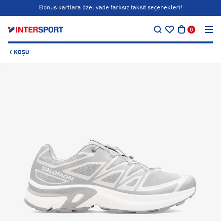
Bonus kartlara özel vade farksız taksit seçenekleri!
…
Siparişin 1-3 iş günü içerisinde kargoya teslim edilecektir.
0
Bonus kartlara özel vade farksız taksit seçenekleri!
KOŞU