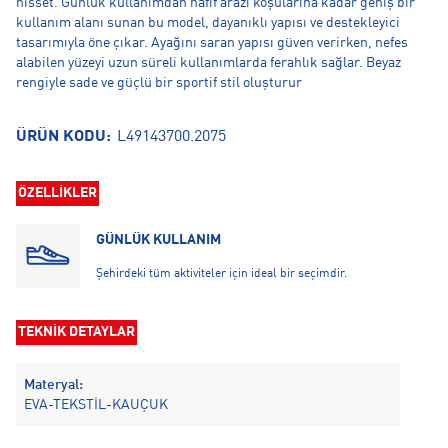
hisset. Günlük kullanımdan hafif arazi koşularına kadar geniş bir
kullanım alanı sunan bu model, dayanıklı yapısı ve destekleyici
tasarımıyla öne çıkar. Ayağını saran yapısı güven verirken, nefes
alabilen yüzeyi uzun süreli kullanımlarda ferahlık sağlar. Beyaz
rengiyle sade ve güçlü bir sportif stil oluşturur
ÜRÜN KODU:
L49143700.2075
ÖZELLİKLER
GÜNLÜK KULLANIM
Şehirdeki tüm aktiviteler için ideal bir seçimdir.
TEKNİK DETAYLAR
Materyal:
EVA-TEKSTİL-KAUÇUK